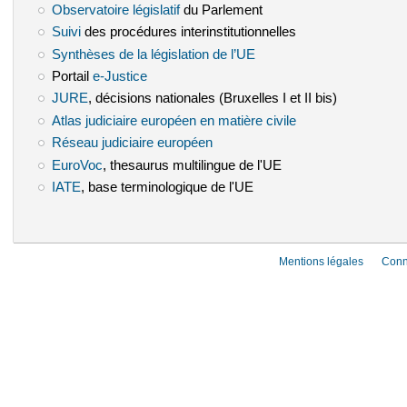
Observatoire législatif
(le lien est externe)
du Parlement
Suivi
(le lien est externe)
des procédures interinstitutionnelles
Synthèses de la législation de l’UE
(le lien est externe)
Portail
e-Justice
(le lien est externe)
JURE
(le lien est externe)
, décisions nationales (Bruxelles I et II bis)
Atlas judiciaire européen en matière civile
(le lien est externe)
Réseau judiciaire européen
(le lien est externe)
EuroVoc
(le lien est externe)
, thesaurus multilingue de l'UE
IATE
(le lien est externe)
, base terminologique de l'UE
Mentions légales
Conn