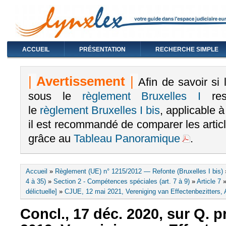
ACCUEIL
PRÉSENTATION
RECHERCHE SIMPLE
|
Avertissement
|
Afin de savoir si
sous le
règlement Bruxelles I
rest
le
règlement Bruxelles I bis
, applicable 
il est recommandé de comparer les arti
grâce au
Tableau Panoramique
.
Vous êtes ici
Accueil
»
Règlement (UE) n° 1215/2012 — Refonte (Bruxelles I bis)
4 à 35)
»
Section 2 - Compétences spéciales (art. 7 à 9)
»
Article 7
délictuelle]
»
CJUE, 12 mai 2021, Vereniging van Effectenbezitters, 
Concl., 17 déc. 2020, sur Q. pr