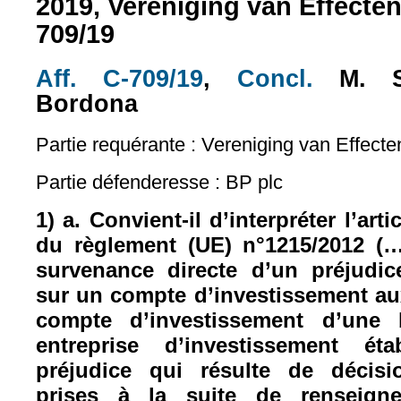
2019, Vereniging van Effectenb
709/19
Aff. C-709/19
,
Concl.
M. Sa
(le lien est externe)
(le lien es
Bordona
Partie requérante : Vereniging van Effecte
Partie défenderesse : BP plc
1) a. Convient-il d’interpréter l’artic
du règlement (UE) n°1215/2012 (
survenance directe d’un préjudic
sur un compte d’investissement a
compte d’investissement d’une
entreprise d’investissement ét
préjudice qui résulte de décisi
prises à la suite de renseign