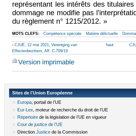
représentant les intérêts des titulaire
dommage ne modifie pas l’interprétation
du règlement n° 1215/2012. »
MOTS CLEFS:
Compétence spéciale
Matière délictuelle
Domma
‹ CJUE, 12 mai 2021, Vereniging van
haut
CJU
Effectenbezitters, Aff. C-709/19
Version imprimable
Sites de l’Union Européenne
Europa
(le lien est externe)
, portail de l'UE
Eur-Lex
(le lien est externe)
, moteur de recherche du droit de l'UE
Répertoire
(le lien est externe)
de la législation de l'UE en vigueur
Cour de justice de l'UE
(le lien est externe)
Direction
Justice
(le lien est externe)
de la Commission