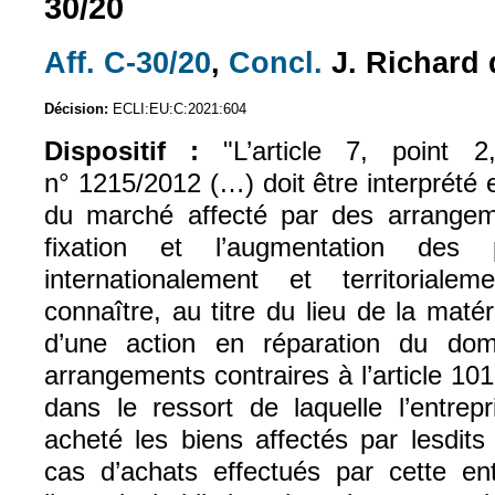
30/20
Aff. C-30/20
,
Concl.
J. Richard 
(le lien est externe)
(le lien est exter
Décision:
ECLI:EU:C:2021:604
Dispositif :
"L’article 7, point
n° 1215/2012 (…) doit être interprété
du marché affecté par des arrangeme
fixation et l’augmentation des
internationalement et territorial
connaître, au titre du lieu de la mat
d’une action en réparation du d
arrangements contraires à l’article 101
dans le ressort de laquelle l’entrep
acheté les biens affectés par lesdits
cas d’achats effectués par cette ent