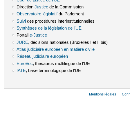
Direction
Justice
(le lien est externe)
de la Commission
Observatoire législatif
(le lien est externe)
du Parlement
Suivi
(le lien est externe)
des procédures interinstitutionnelles
Synthèses de la législation de l’UE
(le lien est externe)
Portail
e-Justice
(le lien est externe)
JURE
(le lien est externe)
, décisions nationales (Bruxelles I et II bis)
Atlas judiciaire européen en matière civile
(le lien est externe)
Réseau judiciaire européen
(le lien est externe)
EuroVoc
(le lien est externe)
, thesaurus multilingue de l'UE
IATE
(le lien est externe)
, base terminologique de l'UE
Mentions légales
Conn