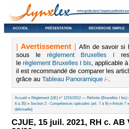
ACCUEIL
PRÉSENTATION
RECHERCHE SIMPLE
|
Avertissement
|
Afin de savoir si
sous le
règlement Bruxelles I
rest
le
règlement Bruxelles I bis
, applicable 
il est recommandé de comparer les arti
grâce au
Tableau Panoramique
.
Vous êtes ici
Accueil
»
Règlement (UE) n° 1215/2012 — Refonte (Bruxelles I bis)
4 à 35)
»
Section 2 - Compétences spéciales (art. 7 à 9)
»
Article 7
délictuelle]
CJUE, 15 juil. 2021, RH c. AB V