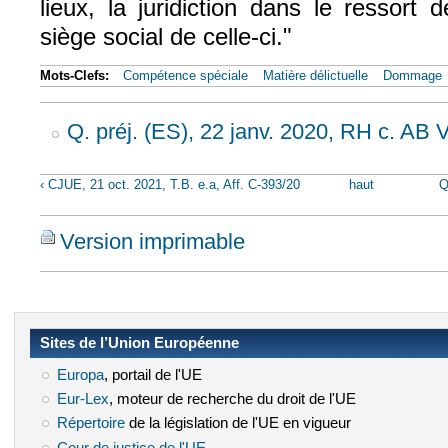
lieux, la juridiction dans le ressort 
siège social de celle-ci."
Mots-Clefs:
Compétence spéciale
Matière délictuelle
Dommage
Q. préj. (ES), 22 janv. 2020, RH c. AB V
‹ CJUE, 21 oct. 2021, T.B. e.a, Aff. C-393/20
haut
Q
Version imprimable
Sites de l’Union Européenne
Europa
(le lien est externe)
, portail de l'UE
Eur-Lex
(le lien est externe)
, moteur de recherche du droit de l'UE
Répertoire
(le lien est externe)
de la législation de l'UE en vigueur
Cour de justice de l'UE
(le lien est externe)