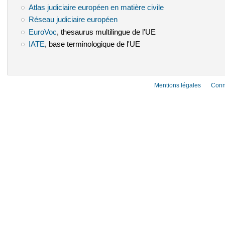
Atlas judiciaire européen en matière civile
(le lien est externe)
Réseau judiciaire européen
(le lien est externe)
EuroVoc
(le lien est externe)
, thesaurus multilingue de l'UE
IATE
(le lien est externe)
, base terminologique de l'UE
Mentions légales
Conn