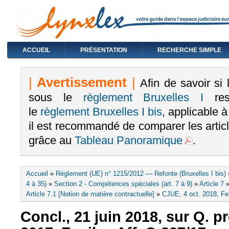
ACCUEIL
PRÉSENTATION
RECHERCHE SIMPLE
|
Avertissement
|
Afin de savoir si
sous le
règlement Bruxelles I
rest
le
règlement Bruxelles I bis
, applicable 
il est recommandé de comparer les arti
grâce au
Tableau Panoramique
.
Vous êtes ici
Accueil
»
Règlement (UE) n° 1215/2012 — Refonte (Bruxelles I bis)
4 à 35)
»
Section 2 - Compétences spéciales (art. 7 à 9)
»
Article 7
Article 7.1 [Notion de matière contractuelle]
»
CJUE, 4 oct. 2018, Fen
Concl., 21 juin 2018, sur Q. pré