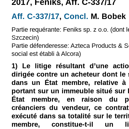
2017, Feniks, Aff. C-337/17
Aff. C-337/17
,
Concl.
M. Bobek
(le lien est externe)
(le lien est exte
Partie requérante: Feniks sp. z o.o. (dont l
Szczecin)
Partie défenderesse: Azteca Products & Se
social est établi à Alcora)
1) Le litige résultant d’une acti
dirigée contre un acheteur dont le s
dans un État membre, relative à
portant sur un immeuble situé sur le
État membre, en raison du pr
créanciers du vendeur, ce contra
exécuté dans sa totalité sur le terri
membre, constitue-t-il un l