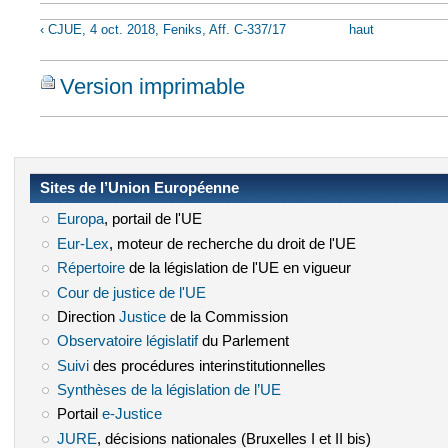
‹ CJUE, 4 oct. 2018, Feniks, Aff. C-337/17
haut
Version imprimable
Sites de l’Union Européenne
Europa
(le lien est externe)
, portail de l'UE
Eur-Lex
(le lien est externe)
, moteur de recherche du droit de l'UE
Répertoire
(le lien est externe)
de la législation de l'UE en vigueur
Cour de justice de l'UE
(le lien est externe)
Direction
Justice
(le lien est externe)
de la Commission
Observatoire législatif
(le lien est externe)
du Parlement
Suivi
(le lien est externe)
des procédures interinstitutionnelles
Synthèses de la législation de l’UE
(le lien est externe)
Portail
e-Justice
(le lien est externe)
JURE
(le lien est externe)
, décisions nationales (Bruxelles I et II bis)