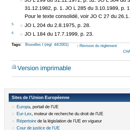
31.12.1982, p. 1. JO L 285 du 3.10.1989, p. 1
Pour le texte consolidé, voir JO C 27 du 26.1.
5.
JO L 204 du 2.8.1975, p. 28.
6.
JO L 184 du 17.7.1999, p. 23.
Tags:
Bruxelles I (règl. 44/2001)
‹ Révision du règlement
CHA
Version imprimable
Sites de l’Union Européenne
Europa
(le lien est externe)
, portail de l'UE
Eur-Lex
(le lien est externe)
, moteur de recherche du droit de l'UE
Répertoire
(le lien est externe)
de la législation de l'UE en vigueur
Cour de justice de l'UE
(le lien est externe)