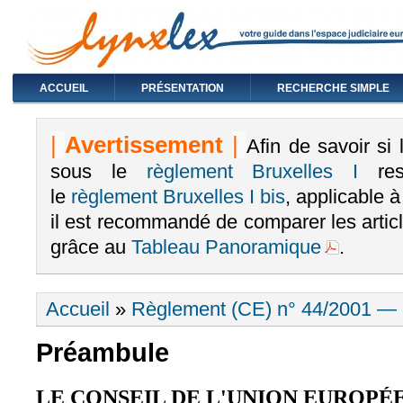
ACCUEIL
PRÉSENTATION
RECHERCHE SIMPLE
|
Avertissement
|
Afin de savoir si
sous le
règlement Bruxelles I
rest
le
règlement Bruxelles I bis
, applicable 
il est recommandé de comparer les arti
grâce au
Tableau Panoramique
.
Vous êtes ici
Accueil
»
Règlement (CE) n° 44/2001 — «
Préambule
LE CONSEIL DE L'UNION EUROPÉ