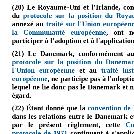
(20) Le Royaume-Uni et l'Irlande, con
du
protocole sur la position du Roya
annexé au
traité sur l'Union européen
la Communauté européenne
, ont n
(le lien est ex
participer à l'adoption et à l'applicati
(21) Le Danemark, conformément aux
protocole sur la position du Danema
l'Union européenne
et au
traité in
(le lien est externe)
européenne
, ne participe pas à l'adopt
(le lien est externe)
lequel ne lie donc pas le Danemark et n
égard.
(22) Étant donné que la
convention de 
dans les relations entre le Danemark e
par le présent règlement, cette
Co
protocole de 1971
continuent à s'appl
(le lien est externe)