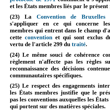
et les États membres liés par le présent
(23) La
Convention de Bruxelles
c
(le
s'appliquer en ce qui concerne les
membres qui entrent dans le champ d'ap
cette
convention
et qui sont exclus d
(le lien est externe)
vertu de l'article 299 du
traité
.
(le lien est ext
(24) Le même souci de cohérence co
règlement n'affecte pas les règles s
reconnaissance des décisions contenu
communautaires spécifiques.
(25) Le respect des engagements inter
les États membres justifie que le pré
pas les conventions auxquelles les État
qui portent sur des matières spéciales.