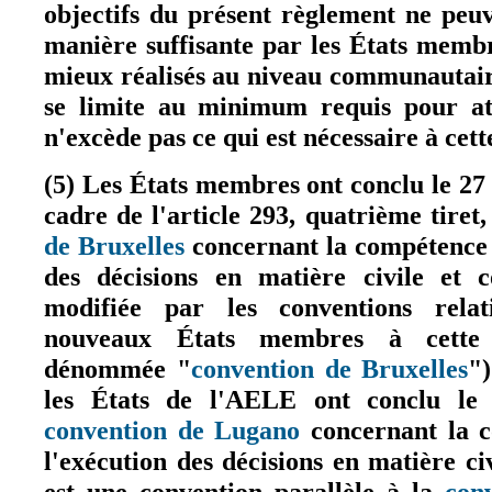
objectifs du présent règlement ne peuv
manière suffisante par les États memb
mieux réalisés au niveau communautair
se limite au minimum requis pour att
n'excède pas ce qui est nécessaire à cette
(5) Les États membres ont conclu le 27
cadre de l'article 293, quatrième tiret
de Bruxelles
concernant la compétence j
(le lien est externe)
des décisions en matière civile et 
modifiée par les conventions relat
nouveaux États membres à cette 
dénommée "
convention de Bruxelles
"
(le
les États de l'AELE ont conclu le
convention de Lugano
concernant la c
(le lien est externe)
l'exécution des décisions en matière ci