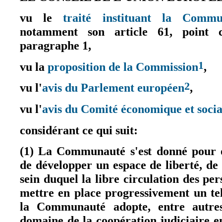
vu le
traité instituant la Comm
notamment son article 61, point c
paragraphe 1,
1
vu la
proposition de la Commission
,
(le lien
2
vu l'
avis du Parlement européen
,
(le lien est
vu l'
avis du Comité économique et socia
considérant ce qui suit:
(1) La Communauté s'est donné pour o
de développer un espace de liberté, de 
sein duquel la libre circulation des pe
mettre en place progressivement un tel
la Communauté adopte, entre autres
domaine de la coopération judiciaire en