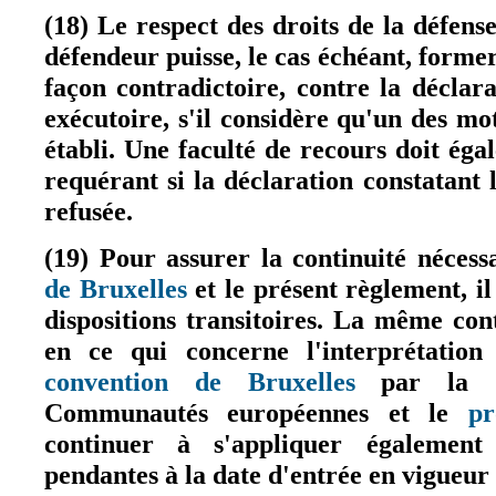
(18) Le respect des droits de la défens
défendeur puisse, le cas échéant, forme
façon contradictoire, contre la déclara
exécutoire, s'il considère qu'un des mo
établi. Une faculté de recours doit ég
requérant si la déclaration constatant 
refusée.
(19) Pour assurer la continuité nécess
de Bruxelles
et le présent règlement, il
(le lien est externe)
dispositions transitoires. La même cont
en ce qui concerne l'interprétation 
convention de Bruxelles
par la C
(le lien est externe)
Communautés européennes et le
pr
continuer à s'appliquer égalemen
pendantes à la date d'entrée en vigueur