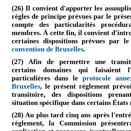
(26) Il convient d'apporter les assoupl
règles de principe prévues par le prése
compte des particularités procédur
membres. À cette fin, il convient d'int
certaines dispositions prévues par l
convention de Bruxelles
.
(le lien est externe)
(27) Afin de permettre une transi
certains domaines qui faisaient l'
particulières dans le
protocole anne
Bruxelles
, le présent règlement prévo
(le lien est externe)
transitoire, des dispositions prena
situation spécifique dans certains État
(28) Au plus tard cinq ans après l'entr
règlement, la Commission présent