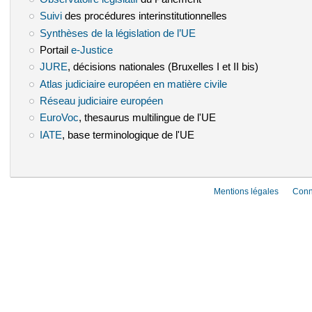
Suivi
(le lien est externe)
des procédures interinstitutionnelles
Synthèses de la législation de l’UE
(le lien est externe)
Portail
e-Justice
(le lien est externe)
JURE
(le lien est externe)
, décisions nationales (Bruxelles I et II bis)
Atlas judiciaire européen en matière civile
(le lien est externe)
Réseau judiciaire européen
(le lien est externe)
EuroVoc
(le lien est externe)
, thesaurus multilingue de l'UE
IATE
(le lien est externe)
, base terminologique de l'UE
Mentions légales
Conn