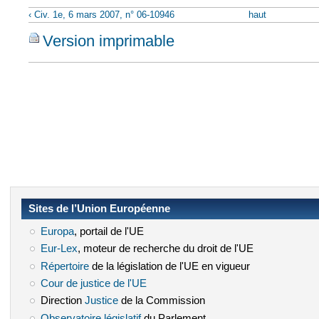
‹ Civ. 1e, 6 mars 2007, n° 06-10946
haut
Version imprimable
Sites de l’Union Européenne
Europa
(le lien est externe)
, portail de l'UE
Eur-Lex
(le lien est externe)
, moteur de recherche du droit de l'UE
Répertoire
(le lien est externe)
de la législation de l'UE en vigueur
Cour de justice de l'UE
(le lien est externe)
Direction
Justice
(le lien est externe)
de la Commission
Observatoire législatif
(le lien est externe)
du Parlement