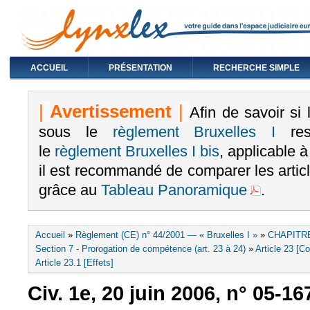
ACCUEIL
PRÉSENTATION
RECHERCHE SIMPLE
|
Avertissement
|
Afin de savoir si
sous le
règlement Bruxelles I
rest
le
règlement Bruxelles I bis
, applicable 
il est recommandé de comparer les arti
grâce au
Tableau Panoramique
.
Vous êtes ici
Accueil
»
Règlement (CE) n° 44/2001 — « Bruxelles I »
»
CHAPITRE
Section 7 - Prorogation de compétence (art. 23 à 24)
»
Article 23 [Co
Article 23.1 [Effets]
Civ. 1e, 20 juin 2006, n° 05-16