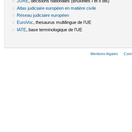
JURE
(le lien est externe)
, décisions nationales (Bruxelles I et II bis)
Atlas judiciaire européen en matière civile
(le lien est externe)
Réseau judiciaire européen
(le lien est externe)
EuroVoc
(le lien est externe)
, thesaurus multilingue de l'UE
IATE
(le lien est externe)
, base terminologique de l'UE
Mentions légales
Conn