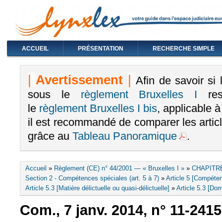
ACCUEIL
PRÉSENTATION
RECHERCHE SIMPLE
|
Avertissement
|
Afin de savoir si
sous le
règlement Bruxelles I
rest
le
règlement Bruxelles I bis
, applicable 
il est recommandé de comparer les arti
grâce au
Tableau Panoramique
.
Vous êtes ici
Accueil
»
Règlement (CE) n° 44/2001 — « Bruxelles I »
»
CHAPITRE
Section 2 - Compétences spéciales (art. 5 à 7)
»
Article 5 [Compéten
Article 5.3 [Matière délictuelle ou quasi-délictuelle]
»
Article 5.3 [Dom
Com., 7 janv. 2014, n° 11-241