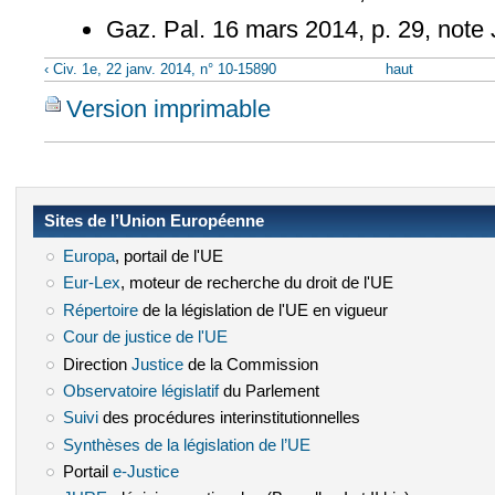
Gaz. Pal. 16 mars 2014, p. 29, note
‹ Civ. 1e, 22 janv. 2014, n° 10-15890
haut
Version imprimable
Sites de l’Union Européenne
Europa
(le lien est externe)
, portail de l'UE
Eur-Lex
(le lien est externe)
, moteur de recherche du droit de l'UE
Répertoire
(le lien est externe)
de la législation de l'UE en vigueur
Cour de justice de l'UE
(le lien est externe)
Direction
Justice
(le lien est externe)
de la Commission
Observatoire législatif
(le lien est externe)
du Parlement
Suivi
(le lien est externe)
des procédures interinstitutionnelles
Synthèses de la législation de l’UE
(le lien est externe)
Portail
e-Justice
(le lien est externe)