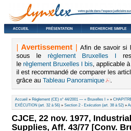
ACCUEIL
PRÉSENTATION
RECHERCHE SIMPLE
|
Avertissement
|
Afin de savoir si
sous le
règlement Bruxelles I
rest
le
règlement Bruxelles I bis
, applicable 
il est recommandé de comparer les arti
grâce au
Tableau Panoramique
.
Vous êtes ici
Accueil
»
Règlement (CE) n° 44/2001 — « Bruxelles I »
»
CHAPITR
EXÉCUTION (art. 32 à 56)
»
Section 2 - Exécution (art. 38 à 52)
»
Ar
CJCE, 22 nov. 1977, Industri
Supplies, Aff. 43/77 [Conv. Br