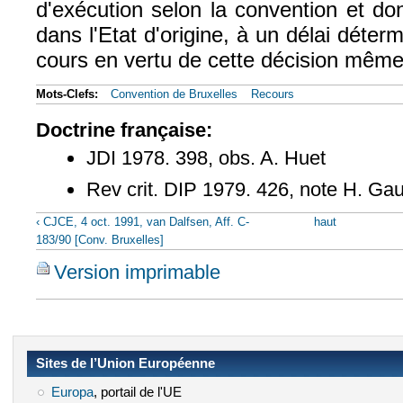
d'exécution selon la convention et dont
dans l'Etat d'origine, à un délai déterm
cours en vertu de cette décision même
Mots-Clefs:
Convention de Bruxelles
Recours
Doctrine française:
JDI 1978. 398, obs. A. Huet
Rev crit. DIP 1979. 426, note H. Ga
‹ CJCE, 4 oct. 1991, van Dalfsen, Aff. C-
haut
183/90 [Conv. Bruxelles]
Version imprimable
Sites de l’Union Européenne
Europa
(le lien est externe)
, portail de l'UE