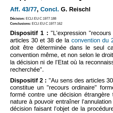
Aff. 43/77
,
Concl.
G. Reischl
(le lien est externe)
(le lien est externe)
Décision:
ECLI:EU:C:1977:188
Conclusions:
ECLI:EU:C:1977:162
Dispositif 1 :
"L'expression "recours
articles 30 et 38 de la
convention du 
doit être déterminée dans le seul 
convention même, et non selon le droit 
la décision ni de l'Etat où la reconnai
recherchée".
Dispositif 2 :
"Au sens des articles 30
constitue un "recours ordinaire" form
formé contre une décision étrangère 
nature à pouvoir entraîner l'annulation
décision faisant l'objet de la procéd