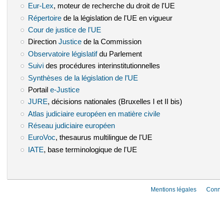
Eur-Lex
(le lien est externe)
, moteur de recherche du droit de l'UE
Répertoire
(le lien est externe)
de la législation de l'UE en vigueur
Cour de justice de l'UE
(le lien est externe)
Direction
Justice
(le lien est externe)
de la Commission
Observatoire législatif
(le lien est externe)
du Parlement
Suivi
(le lien est externe)
des procédures interinstitutionnelles
Synthèses de la législation de l’UE
(le lien est externe)
Portail
e-Justice
(le lien est externe)
JURE
(le lien est externe)
, décisions nationales (Bruxelles I et II bis)
Atlas judiciaire européen en matière civile
(le lien est externe)
Réseau judiciaire européen
(le lien est externe)
EuroVoc
(le lien est externe)
, thesaurus multilingue de l'UE
IATE
(le lien est externe)
, base terminologique de l'UE
Mentions légales
Conn