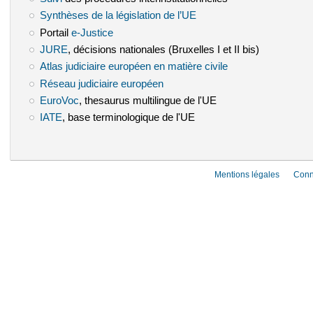
Synthèses de la législation de l’UE
(le lien est externe)
Portail
e-Justice
(le lien est externe)
JURE
(le lien est externe)
, décisions nationales (Bruxelles I et II bis)
Atlas judiciaire européen en matière civile
(le lien est externe)
Réseau judiciaire européen
(le lien est externe)
EuroVoc
(le lien est externe)
, thesaurus multilingue de l'UE
IATE
(le lien est externe)
, base terminologique de l'UE
Mentions légales
Conn