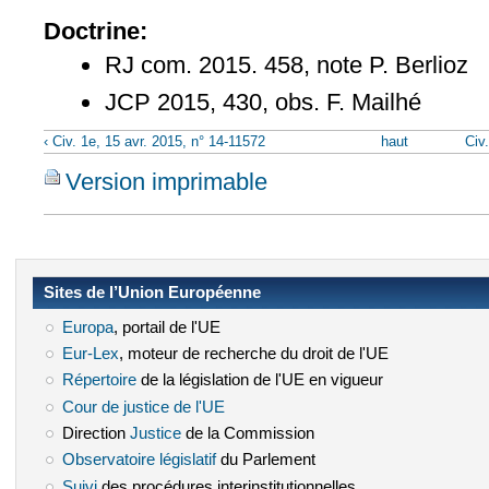
Doctrine:
RJ com. 2015. 458, note P. Berlioz
JCP 2015, 430, obs. F. Mailhé
‹ Civ. 1e, 15 avr. 2015, n° 14-11572
haut
Civ
Version imprimable
Sites de l’Union Européenne
Europa
(le lien est externe)
, portail de l'UE
Eur-Lex
(le lien est externe)
, moteur de recherche du droit de l'UE
Répertoire
(le lien est externe)
de la législation de l'UE en vigueur
Cour de justice de l'UE
(le lien est externe)
Direction
Justice
(le lien est externe)
de la Commission
Observatoire législatif
(le lien est externe)
du Parlement
Suivi
(le lien est externe)
des procédures interinstitutionnelles