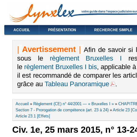
ACCUEIL
PRÉSENTATION
RECHERCHE SIMPLE
|
Avertissement
|
Afin de savoir si
sous le
règlement Bruxelles I
rest
le
règlement Bruxelles I bis
, applicable 
il est recommandé de comparer les arti
grâce au
Tableau Panoramique
.
Vous êtes ici
Accueil
»
Règlement (CE) n° 44/2001 — « Bruxelles I »
»
CHAPITRE
Section 7 - Prorogation de compétence (art. 23 à 24)
»
Article 23 [Co
Article 23.1 [Effets]
Civ. 1e, 25 mars 2015, n° 13-