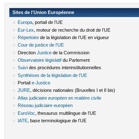
Sites de l’Union Européenne
Europa
(le lien est externe)
, portail de l'UE
Eur-Lex
(le lien est externe)
, moteur de recherche du droit de l'UE
Répertoire
(le lien est externe)
de la législation de l'UE en vigueur
Cour de justice de l'UE
(le lien est externe)
Direction
Justice
(le lien est externe)
de la Commission
Observatoire législatif
(le lien est externe)
du Parlement
Suivi
(le lien est externe)
des procédures interinstitutionnelles
Synthèses de la législation de l’UE
(le lien est externe)
Portail
e-Justice
(le lien est externe)
JURE
(le lien est externe)
, décisions nationales (Bruxelles I et II bis)
Atlas judiciaire européen en matière civile
(le lien est externe)
Réseau judiciaire européen
(le lien est externe)
EuroVoc
(le lien est externe)
, thesaurus multilingue de l'UE
IATE
(le lien est externe)
, base terminologique de l'UE