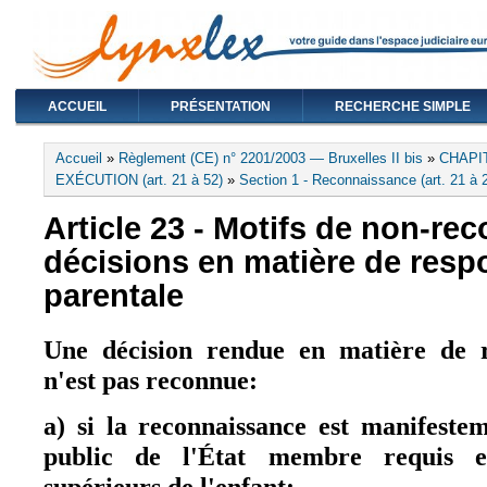
ACCUEIL
PRÉSENTATION
RECHERCHE SIMPLE
Vous êtes ici
Accueil
»
Règlement (CE) n° 2201/2003 — Bruxelles II bis
»
CHAPI
EXÉCUTION (art. 21 à 52)
»
Section 1 - Reconnaissance (art. 21 à 
Article 23 - Motifs de non-re
décisions en matière de respo
parentale
Une décision rendue en matière de re
n'est pas reconnue:
a) si la reconnaissance est manifeste
public de l'État membre requis e