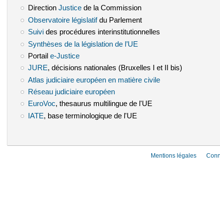
Direction
Justice
(le lien est externe)
de la Commission
Observatoire législatif
(le lien est externe)
du Parlement
Suivi
(le lien est externe)
des procédures interinstitutionnelles
Synthèses de la législation de l’UE
(le lien est externe)
Portail
e-Justice
(le lien est externe)
JURE
(le lien est externe)
, décisions nationales (Bruxelles I et II bis)
Atlas judiciaire européen en matière civile
(le lien est externe)
Réseau judiciaire européen
(le lien est externe)
EuroVoc
(le lien est externe)
, thesaurus multilingue de l'UE
IATE
(le lien est externe)
, base terminologique de l'UE
Mentions légales
Conn