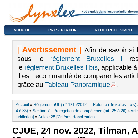
ACCUEIL
PRÉSENTATION
RECHERCHE SIMPLE
|
Avertissement
|
Afin de savoir si
sous le
règlement Bruxelles I
rest
le
règlement Bruxelles I bis
, applicable 
il est recommandé de comparer les arti
grâce au
Tableau Panoramique
.
Vous êtes ici
Accueil
»
Règlement (UE) n° 1215/2012 — Refonte (Bruxelles I bis)
4 à 35)
»
Section 7 - Prorogation de compétence (art. 25 à 26)
»
Arti
juridiction]
»
Article 25 [Critères d'application]
CJUE, 24 nov. 2022, Tilman, A