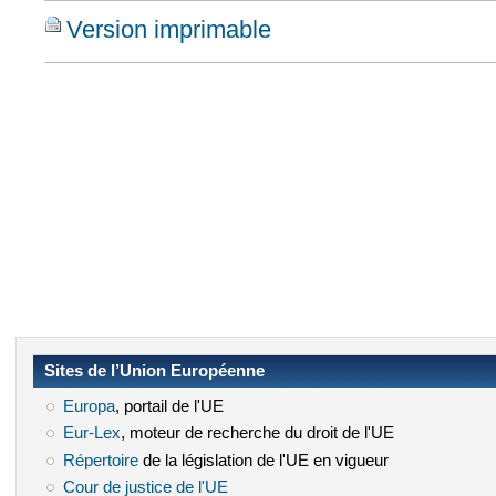
Version imprimable
Sites de l’Union Européenne
Europa
(le lien est externe)
, portail de l'UE
Eur-Lex
(le lien est externe)
, moteur de recherche du droit de l'UE
Répertoire
(le lien est externe)
de la législation de l'UE en vigueur
Cour de justice de l'UE
(le lien est externe)