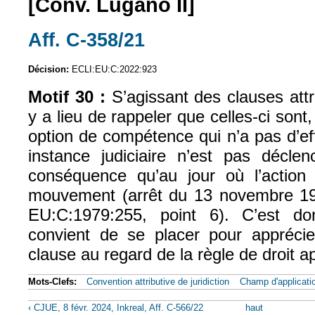
[Conv. Lugano II]
Aff. C-358/21
(le lien est externe)
Décision:
ECLI:EU:C:2022:923
Motif 30 :
S’agissant des clauses attrib
y a lieu de rappeler que celles-ci sont
option de compétence qui n’a pas d’eff
instance judiciaire n’est pas décle
conséquence qu’au jour où l’action 
mouvement (arrêt du 13 novembre 1
EU:C:1979:255, point 6). C’est do
convient de se placer pour apprécier
clause au regard de la règle de droit ap
Mots-Clefs:
Convention attributive de juridiction
Champ d'applicati
‹ CJUE, 8 févr. 2024, Inkreal, Aff. C-566/22
haut