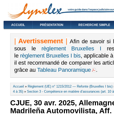
ACCUEIL
PRÉSENTATION
RECHERCHE SIMPLE
|
Avertissement
|
Afin de savoir si
sous le
règlement Bruxelles I
rest
le
règlement Bruxelles I bis
, applicable 
il est recommandé de comparer les arti
grâce au
Tableau Panoramique
.
Vous êtes ici
Accueil
»
Règlement (UE) n° 1215/2012 — Refonte (Bruxelles I bis)
4 à 35)
»
Section 3 - Compétence en matière d’assurances (art. 10 à
CJUE, 30 avr. 2025, Allemagn
Madrileña Automovilista, Aff.