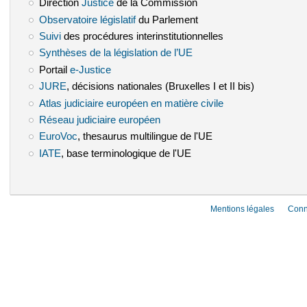
Direction
Justice
(le lien est externe)
de la Commission
Observatoire législatif
(le lien est externe)
du Parlement
Suivi
(le lien est externe)
des procédures interinstitutionnelles
Synthèses de la législation de l’UE
(le lien est externe)
Portail
e-Justice
(le lien est externe)
JURE
(le lien est externe)
, décisions nationales (Bruxelles I et II bis)
Atlas judiciaire européen en matière civile
(le lien est externe)
Réseau judiciaire européen
(le lien est externe)
EuroVoc
(le lien est externe)
, thesaurus multilingue de l'UE
IATE
(le lien est externe)
, base terminologique de l'UE
Mentions légales
Conn