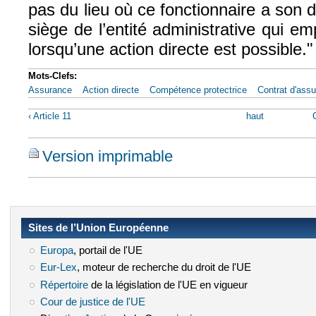
pas du lieu où ce fonctionnaire a son d
siège de l’entité administrative qui emp
lorsqu’une action directe est possible."
Mots-Clefs:
Assurance
Action directe
Compétence protectrice
Contrat d'ass
‹ Article 11
haut
Version imprimable
Sites de l’Union Européenne
Europa
(le lien est externe)
, portail de l'UE
Eur-Lex
(le lien est externe)
, moteur de recherche du droit de l'UE
Répertoire
(le lien est externe)
de la législation de l'UE en vigueur
Cour de justice de l'UE
(le lien est externe)