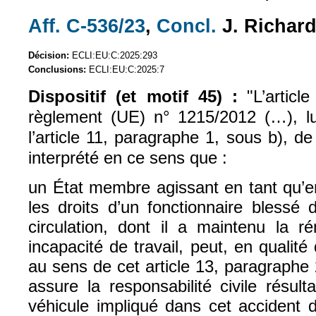
Aff. C-536/23
,
Concl.
J. Richard
(le lien est externe)
(le lien est exte
Décision:
ECLI:EU:C:2025:293
Conclusions:
ECLI:EU:C:2025:7
Dispositif (et motif 45) :
"L’artic
règlement (UE) n° 1215/2012 (…), l
l’article 11, paragraphe 1, sous b), de
interprété en ce sens que :
un État membre agissant en tant qu’
les droits d’un fonctionnaire blessé
circulation, dont il a maintenu la r
incapacité de travail, peut, en qualit
au sens de cet article 13, paragraphe 2
assure la responsabilité civile résult
véhicule impliqué dans cet accident d