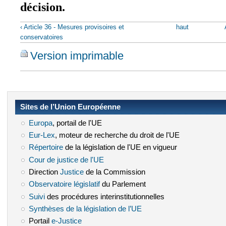
décision.
‹ Article 36 - Mesures provisoires et
haut
conservatoires
Version imprimable
Sites de l’Union Européenne
Europa
(le lien est externe)
, portail de l'UE
Eur-Lex
(le lien est externe)
, moteur de recherche du droit de l'UE
Répertoire
(le lien est externe)
de la législation de l'UE en vigueur
Cour de justice de l'UE
(le lien est externe)
Direction
Justice
(le lien est externe)
de la Commission
Observatoire législatif
(le lien est externe)
du Parlement
Suivi
(le lien est externe)
des procédures interinstitutionnelles
Synthèses de la législation de l’UE
(le lien est externe)
Portail
e-Justice
(le lien est externe)