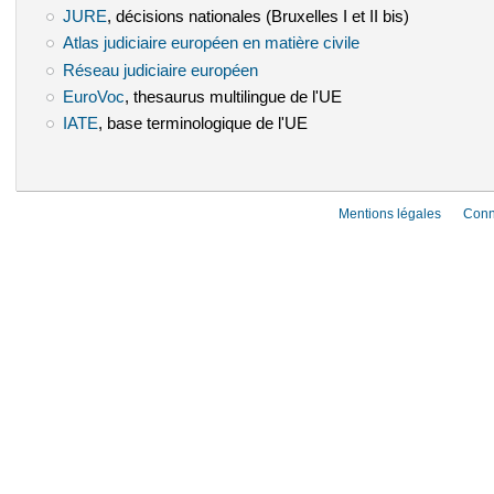
JURE
(le lien est externe)
, décisions nationales (Bruxelles I et II bis)
Atlas judiciaire européen en matière civile
(le lien est externe)
Réseau judiciaire européen
(le lien est externe)
EuroVoc
(le lien est externe)
, thesaurus multilingue de l'UE
IATE
(le lien est externe)
, base terminologique de l'UE
Mentions légales
Conn