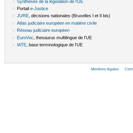
Synthèses de la législation de l’UE
(le lien est externe)
Portail
e-Justice
(le lien est externe)
JURE
(le lien est externe)
, décisions nationales (Bruxelles I et II bis)
Atlas judiciaire européen en matière civile
(le lien est externe)
Réseau judiciaire européen
(le lien est externe)
EuroVoc
(le lien est externe)
, thesaurus multilingue de l'UE
IATE
(le lien est externe)
, base terminologique de l'UE
Mentions légales
Conn