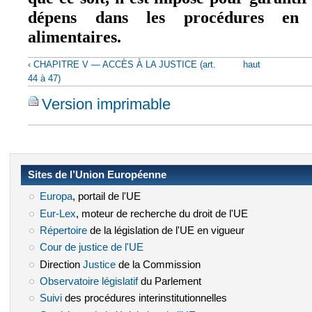
dépens dans les procédures en m
alimentaires.
‹ CHAPITRE V — ACCÈS À LA JUSTICE (art.
haut
44 à 47)
Version imprimable
Sites de l’Union Européenne
Europa
(le lien est externe)
, portail de l'UE
Eur-Lex
(le lien est externe)
, moteur de recherche du droit de l'UE
Répertoire
(le lien est externe)
de la législation de l'UE en vigueur
Cour de justice de l'UE
(le lien est externe)
Direction
Justice
(le lien est externe)
de la Commission
Observatoire législatif
(le lien est externe)
du Parlement
Suivi
(le lien est externe)
des procédures interinstitutionnelles