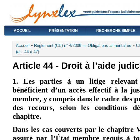
ACCUEIL
PRÉSENTATION
RECHERCHE SIMPLE
Vous êtes ici
Accueil
»
Règlement (CE) n° 4/2009 — Obligations alimentaires
»
C
(art. 44 à 47)
Article 44 - Droit à l’aide judic
1. Les parties à un litige relevan
bénéficient d’un accès effectif à la ju
membre, y compris dans le cadre des p
des recours, selon les conditions dé
chapitre.
Dans les cas couverts par le chapitre VI
assuré par l’État membre requis à t