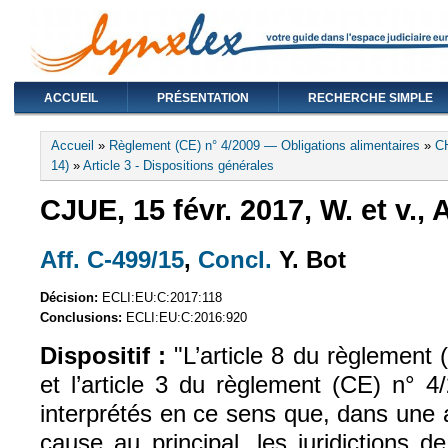
ACCUEIL
PRÉSENTATION
RECHERCHE SIMPLE
Vous êtes ici
Accueil
»
Règlement (CE) n° 4/2009 — Obligations alimentaires
»
C
14)
»
Article 3 - Dispositions générales
CJUE, 15 févr. 2017, W. et v., 
Aff. C-499/15
,
Concl.
Y. Bot
(le lien est externe)
(le lien est externe)
Décision:
ECLI:EU:C:2017:118
Conclusions:
ECLI:EU:C:2016:920
Dispositif :
"L
’article 8 du règlement 
et l’article 3 du règlement (CE) n
°
4/
interprétés en ce sens que, dans une af
cause au principal, les juridictions 