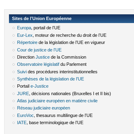
Sites de l’Union Européenne
Europa
(le lien est externe)
, portail de l'UE
Eur-Lex
(le lien est externe)
, moteur de recherche du droit de l'UE
Répertoire
(le lien est externe)
de la législation de l'UE en vigueur
Cour de justice de l'UE
(le lien est externe)
Direction
Justice
(le lien est externe)
de la Commission
Observatoire législatif
(le lien est externe)
du Parlement
Suivi
(le lien est externe)
des procédures interinstitutionnelles
Synthèses de la législation de l’UE
(le lien est externe)
Portail
e-Justice
(le lien est externe)
JURE
(le lien est externe)
, décisions nationales (Bruxelles I et II bis)
Atlas judiciaire européen en matière civile
(le lien est externe)
Réseau judiciaire européen
(le lien est externe)
EuroVoc
(le lien est externe)
, thesaurus multilingue de l'UE
IATE
(le lien est externe)
, base terminologique de l'UE