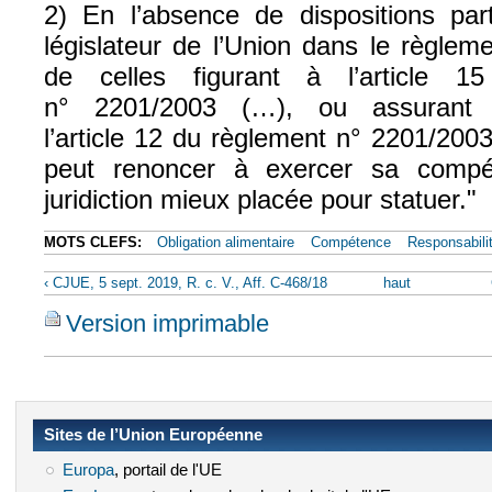
2) En l’absence de dispositions part
législateur de l’Union dans le règleme
de celles figurant à l’article 
n° 2201/2003 (…), ou assurant l
l’article 12 du règlement n° 2201/2003,
peut renoncer à exercer sa compé
juridiction mieux placée pour statuer."
MOTS CLEFS:
Obligation alimentaire
Compétence
Responsabilit
‹ CJUE, 5 sept. 2019, R. c. V., Aff. C-468/18
haut
Version imprimable
Sites de l’Union Européenne
Europa
(le lien est externe)
, portail de l'UE