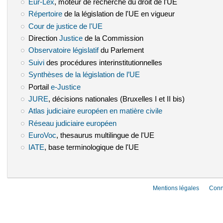
Eur-Lex
(le lien est externe)
, moteur de recherche du droit de l'UE
Répertoire
(le lien est externe)
de la législation de l'UE en vigueur
Cour de justice de l'UE
(le lien est externe)
Direction
Justice
(le lien est externe)
de la Commission
Observatoire législatif
(le lien est externe)
du Parlement
Suivi
(le lien est externe)
des procédures interinstitutionnelles
Synthèses de la législation de l’UE
(le lien est externe)
Portail
e-Justice
(le lien est externe)
JURE
(le lien est externe)
, décisions nationales (Bruxelles I et II bis)
Atlas judiciaire européen en matière civile
(le lien est externe)
Réseau judiciaire européen
(le lien est externe)
EuroVoc
(le lien est externe)
, thesaurus multilingue de l'UE
IATE
(le lien est externe)
, base terminologique de l'UE
Mentions légales
Conn