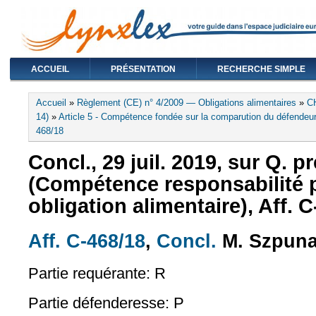
ACCUEIL
PRÉSENTATION
RECHERCHE SIMPLE
Vous êtes ici
Accueil
»
Règlement (CE) n° 4/2009 — Obligations alimentaires
»
C
14)
»
Article 5 - Compétence fondée sur la comparution du défendeu
468/18
Concl., 29 juil. 2019, sur Q. pr
(Compétence responsabilité p
obligation alimentaire), Aff. 
Aff. C-468/18
,
Concl.
M. Szpuna
(le lien est externe)
(le lien est exte
Partie requérante: R
Partie défenderesse: P