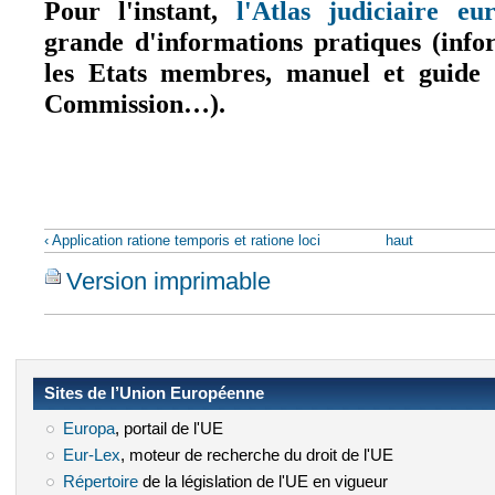
Pour l'instant,
l'Atlas judiciaire eu
grande d'informations pratiques (info
les Etats membres, manuel et guide p
Commission…).
‹ Application ratione temporis et ratione loci
haut
Version imprimable
Sites de l’Union Européenne
Europa
(le lien est externe)
, portail de l'UE
Eur-Lex
(le lien est externe)
, moteur de recherche du droit de l'UE
Répertoire
(le lien est externe)
de la législation de l'UE en vigueur