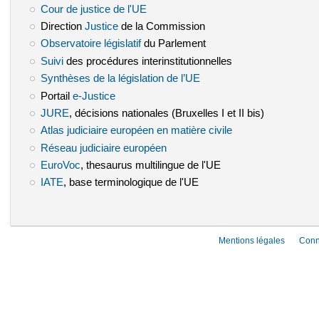
Cour de justice de l'UE
(le lien est externe)
Direction
Justice
(le lien est externe)
de la Commission
Observatoire législatif
(le lien est externe)
du Parlement
Suivi
(le lien est externe)
des procédures interinstitutionnelles
Synthèses de la législation de l’UE
(le lien est externe)
Portail
e-Justice
(le lien est externe)
JURE
(le lien est externe)
, décisions nationales (Bruxelles I et II bis)
Atlas judiciaire européen en matière civile
(le lien est externe)
Réseau judiciaire européen
(le lien est externe)
EuroVoc
(le lien est externe)
, thesaurus multilingue de l'UE
IATE
(le lien est externe)
, base terminologique de l'UE
Mentions légales
Conn