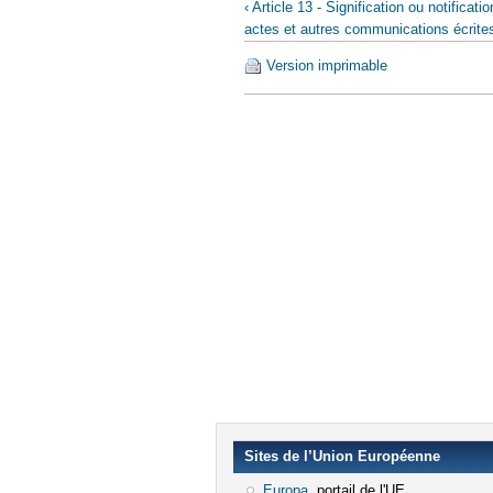
‹ Article 13 - Signification ou notificati
actes et autres communications écrite
Version imprimable
Sites de l’Union Européenne
Europa
(le lien est externe)
, portail de l'UE