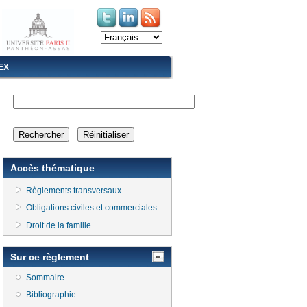
(le lien est externe)
(le lien est externe)
EX
Accès thématique
Règlements transversaux
Obligations civiles et commerciales
Droit de la famille
Sur ce règlement
Sommaire
Bibliographie