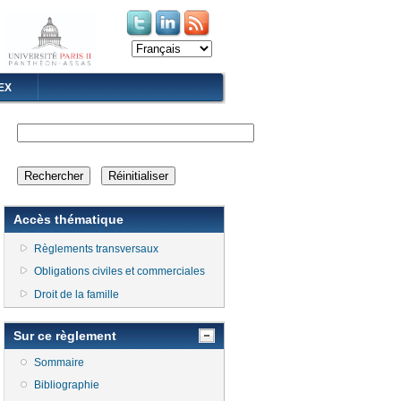
(le lien est externe)
(le lien est externe)
EX
Accès thématique
Règlements transversaux
Obligations civiles et commerciales
Droit de la famille
Sur ce règlement
Sommaire
Bibliographie