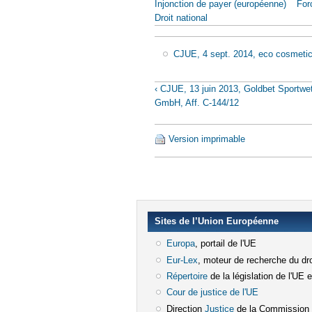
Injonction de payer (européenne)
For
Droit national
CJUE, 4 sept. 2014, eco cosmetics
‹ CJUE, 13 juin 2013, Goldbet Sportwe
GmbH, Aff. C-144/12
Version imprimable
Sites de l’Union Européenne
Europa
(le lien est externe)
, portail de l'UE
Eur-Lex
(le lien est externe)
, moteur de recherche du dro
Répertoire
(le lien est externe)
de la législation de l'UE 
Cour de justice de l'UE
(le lien est e
Direction
Justice
(le lien est externe)
de la Commission