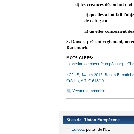
d) les créances découlant d'ob
i) qu'elles aient fait l'ob
de dette; ou
ii) qu'elles concernent de
3. Dans le présent règlement, on 
Danemark.
MOTS CLEFS:
Injonction de payer (européenne)
Cha
‹ CJUE, 14 juin 2012, Banco Español 
Crédito, Aff. C-618/10
Version imprimable
Sites de l’Union Européenne
Europa
(le lien est externe)
, portail de l'UE