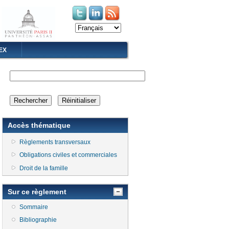
(le lien est externe)
(le lien est externe)
EX
Accès thématique
Règlements transversaux
Obligations civiles et commerciales
Droit de la famille
Sur ce règlement
Sommaire
Bibliographie