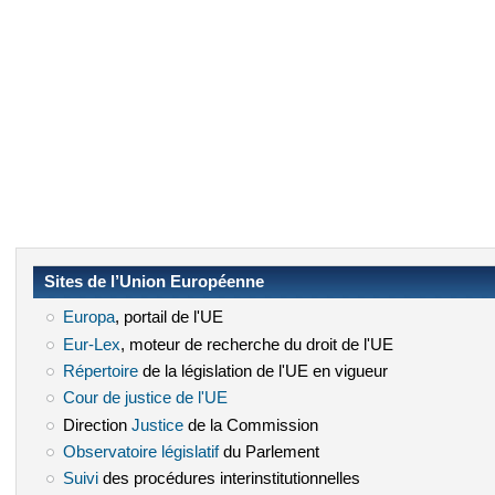
Sites de l’Union Européenne
Europa
(le lien est externe)
, portail de l'UE
Eur-Lex
(le lien est externe)
, moteur de recherche du droit de l'UE
Répertoire
(le lien est externe)
de la législation de l'UE en vigueur
Cour de justice de l'UE
(le lien est externe)
Direction
Justice
(le lien est externe)
de la Commission
Observatoire législatif
(le lien est externe)
du Parlement
Suivi
(le lien est externe)
des procédures interinstitutionnelles