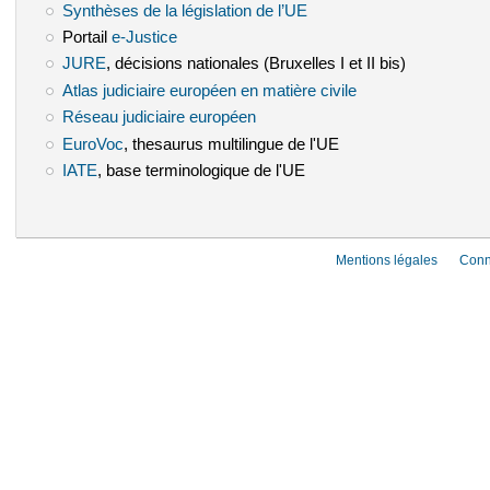
Synthèses de la législation de l’UE
(le lien est externe)
Portail
e-Justice
(le lien est externe)
JURE
(le lien est externe)
, décisions nationales (Bruxelles I et II bis)
Atlas judiciaire européen en matière civile
(le lien est externe)
Réseau judiciaire européen
(le lien est externe)
EuroVoc
(le lien est externe)
, thesaurus multilingue de l'UE
IATE
(le lien est externe)
, base terminologique de l'UE
Mentions légales
Conn