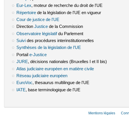
Eur-Lex
(le lien est externe)
, moteur de recherche du droit de l'UE
Répertoire
(le lien est externe)
de la législation de l'UE en vigueur
Cour de justice de l'UE
(le lien est externe)
Direction
Justice
(le lien est externe)
de la Commission
Observatoire législatif
(le lien est externe)
du Parlement
Suivi
(le lien est externe)
des procédures interinstitutionnelles
Synthèses de la législation de l’UE
(le lien est externe)
Portail
e-Justice
(le lien est externe)
JURE
(le lien est externe)
, décisions nationales (Bruxelles I et II bis)
Atlas judiciaire européen en matière civile
(le lien est externe)
Réseau judiciaire européen
(le lien est externe)
EuroVoc
(le lien est externe)
, thesaurus multilingue de l'UE
IATE
(le lien est externe)
, base terminologique de l'UE
Mentions légales
Conn