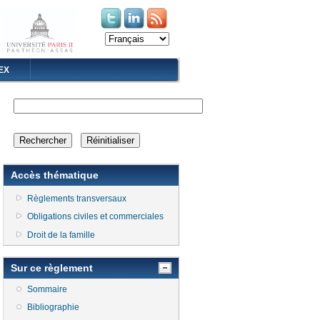
(le lien est externe)
(le lien est externe)
EX
Accès thématique
Règlements transversaux
Obligations civiles et commerciales
Droit de la famille
Sur ce règlement
Sommaire
Bibliographie