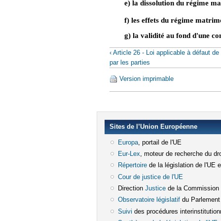
e) la dissolution du régime ma
f) les effets du régime matrim
g) la validité au fond d'une c
‹ Article 26 - Loi applicable à défaut de
par les parties
Version imprimable
Sites de l’Union Européenne
Europa
(le lien est externe)
, portail de l'UE
Eur-Lex
(le lien est externe)
, moteur de recherche du dro
Répertoire
(le lien est externe)
de la législation de l'UE 
Cour de justice de l'UE
(le lien est e
Direction
Justice
(le lien est externe)
de la Commission
Observatoire législatif
(le lien est ex
du Parlement
Suivi
(le lien est externe)
des procédures interinstitution