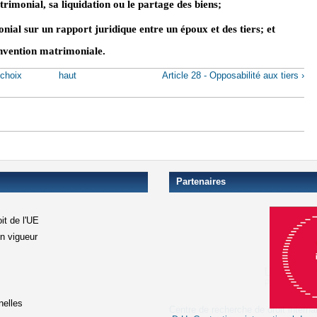
trimonial, sa liquidation ou le partage des biens;
onial sur un rapport juridique entre un époux et des tiers; et
onvention matrimoniale.
 choix
haut
Article 28 - Opposabilité aux tiers ›
Partenaires
it de l'UE
en vigueur
xterne)
terne)
nelles