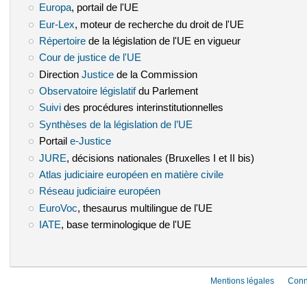
Europa
(le lien est externe)
, portail de l'UE
Eur-Lex
(le lien est externe)
, moteur de recherche du droit de l'UE
Répertoire
(le lien est externe)
de la législation de l'UE en vigueur
Cour de justice de l'UE
(le lien est externe)
Direction
Justice
(le lien est externe)
de la Commission
Observatoire législatif
(le lien est externe)
du Parlement
Suivi
(le lien est externe)
des procédures interinstitutionnelles
Synthèses de la législation de l’UE
(le lien est externe)
Portail
e-Justice
(le lien est externe)
JURE
(le lien est externe)
, décisions nationales (Bruxelles I et II bis)
Atlas judiciaire européen en matière civile
(le lien est externe)
Réseau judiciaire européen
(le lien est externe)
EuroVoc
(le lien est externe)
, thesaurus multilingue de l'UE
IATE
(le lien est externe)
, base terminologique de l'UE
Mentions légales
Conn