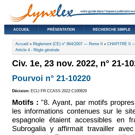
ACCUEIL
PRÉSENTATION
RECHERCHE SIMPLE
Vous êtes ici
Accueil
»
Règlement (CE) n° 864/2007 — Rome II
»
CHAPITRE II —
Article 4 - Règle générale
Civ. 1e, 23 nov. 2022, n° 21-1
Pourvoi n° 21-10220
(le lien est exte
Décision:
ECLI:FR:CCASS:2022:C100829
Motifs :
"8. Ayant, par motifs propres
les informations contenues sur le sit
espagnole étaient accessibles en fr
Subrogalia y affirmait travailler ave