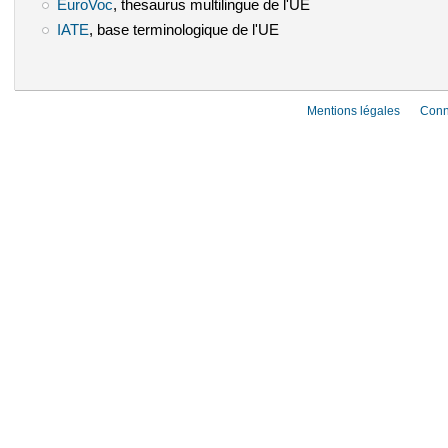
EuroVoc
(le lien est externe)
, thesaurus multilingue de l'UE
IATE
(le lien est externe)
, base terminologique de l'UE
Mentions légales
Conn