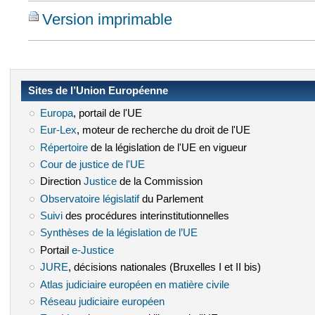
Version imprimable
Sites de l’Union Européenne
Europa
(le lien est externe)
, portail de l'UE
Eur-Lex
(le lien est externe)
, moteur de recherche du droit de l'UE
Répertoire
(le lien est externe)
de la législation de l'UE en vigueur
Cour de justice de l'UE
(le lien est externe)
Direction
Justice
(le lien est externe)
de la Commission
Observatoire législatif
(le lien est externe)
du Parlement
Suivi
(le lien est externe)
des procédures interinstitutionnelles
Synthèses de la législation de l’UE
(le lien est externe)
Portail
e-Justice
(le lien est externe)
JURE
(le lien est externe)
, décisions nationales (Bruxelles I et II bis)
Atlas judiciaire européen en matière civile
(le lien est externe)
Réseau judiciaire européen
(le lien est externe)