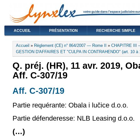
ACCUEIL
PRÉSENTATION
RECHERCHE SIMPLE
Vous êtes ici
Accueil
»
Règlement (CE) n° 864/2007 — Rome II
»
CHAPITRE III
GESTION D'AFFAIRES ET "CULPA IN CONTRAHENDO" (art. 10 à 
Q. préj. (HR), 11 avr. 2019, Oba
Aff. C-307/19
Aff. C-307/19
(le lien est externe)
Partie requérante: Obala i lučice d.o.o.
Partie défenderesse: NLB Leasing d.o.o.
(…)