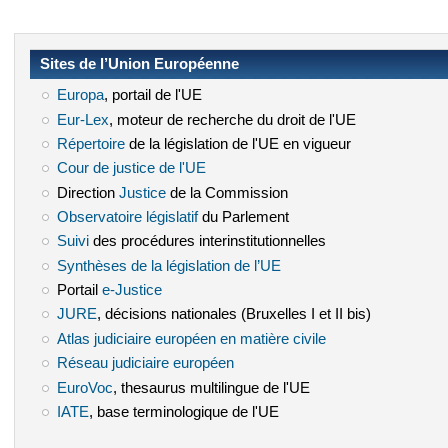
Sites de l’Union Européenne
Europa
(le lien est externe)
, portail de l'UE
Eur-Lex
(le lien est externe)
, moteur de recherche du droit de l'UE
Répertoire
(le lien est externe)
de la législation de l'UE en vigueur
Cour de justice de l'UE
(le lien est externe)
Direction
Justice
(le lien est externe)
de la Commission
Observatoire législatif
(le lien est externe)
du Parlement
Suivi
(le lien est externe)
des procédures interinstitutionnelles
Synthèses de la législation de l’UE
(le lien est externe)
Portail
e-Justice
(le lien est externe)
JURE
(le lien est externe)
, décisions nationales (Bruxelles I et II bis)
Atlas judiciaire européen en matière civile
(le lien est externe)
Réseau judiciaire européen
(le lien est externe)
EuroVoc
(le lien est externe)
, thesaurus multilingue de l'UE
IATE
(le lien est externe)
, base terminologique de l'UE