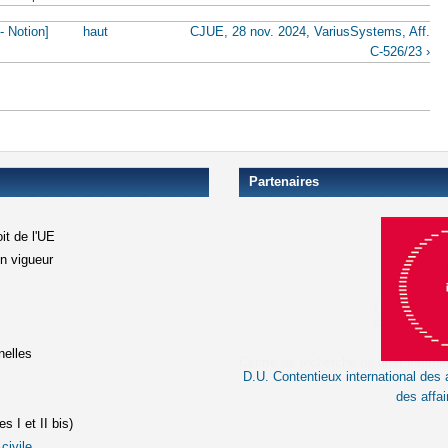
 - Notion]
haut
CJUE, 28 nov. 2024, VariusSystems, Aff.
C‑526/23 ›
Partenaires
it de l'UE
en vigueur
xterne)
terne)
nelles
D.U. Contentieux international des a
le lien est externe)
des affai
s I et II bis)
civile
(le lien est externe)