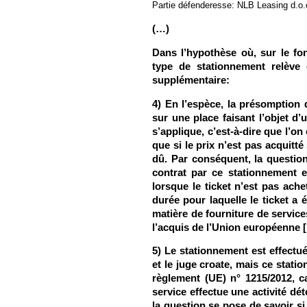
Partie défenderesse: NLB Leasing d.o.
(…)
Dans l’hypothèse où, sur le fo
type de stationnement relève 
supplémentaire:
4) En l’espèce, la présomption 
sur une place faisant l’objet d’
s’applique, c’est-à-dire que l’o
que si le prix n’est pas acquitté 
dû. Par conséquent, la questio
contrat par ce stationnement e
lorsque le ticket n’est pas ache
durée pour laquelle le ticket a
matière de fourniture de service
l’acquis de l’Union européenne [
5) Le stationnement est effectué
et le juge croate, mais ce statio
règlement (UE) n° 1215/2012, ca
service effectue une activité d
la question se pose de savoir si 