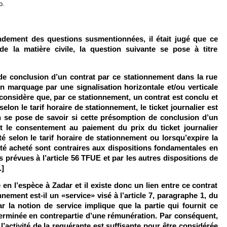
o.
ndement des questions susmentionnées, il était jugé que ce
de la matière civile, la question suivante se pose à titre
de conclusion d’un contrat par ce stationnement dans la rue
un marquage par une signalisation horizontale et/ou verticale
n considère que, par ce stationnement, un contrat est conclu et
selon le tarif horaire de stationnement, le ticket journalier est
n se pose de savoir si cette présomption de conclusion d’un
t le consentement au paiement du prix du ticket journalier
té selon le tarif horaire de stationnement ou lorsqu’expire la
 été acheté sont contraires aux dispositions fondamentales en
s prévues à l’article 56 TFUE et par les autres dispositions de
.]
 en l’espèce à Zadar et il existe donc un lien entre ce contrat
nnement est-il un «service» visé à l’article 7, paragraphe 1, du
r la notion de service implique que la partie qui fournit ce
éterminée en contrepartie d’une rémunération. Par conséquent,
l’activité de la requérante est suffisante pour être considérée