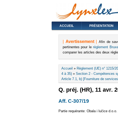
ACCUEIL
PRÉSENTATION
|
Avertissement
|
Afin de sav
pertinentes pour le
règlement Bruxe
comparer les articles des deux règ
Vous êtes ici
Accueil
»
Règlement (UE) n° 1215/20
4 à 35)
»
Section 2 - Compétences spé
Article 7.1, b) [Fourniture de services
Q. préj. (HR), 11 avr. 
Aff. C-307/19
(le lien est 
Partie requérante: Obala i lučice d.o.o.