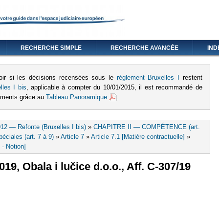
RECHERCHE SIMPLE
RECHERCHE AVANCÉE
IND
oir si les décisions recensées sous le
règlement Bruxelles I
restent
lles I bis
, applicable à compter du 10/01/2015, il est recommandé de
lements grâce au
Tableau Panoramique
.
12 — Refonte (Bruxelles I bis)
»
CHAPITRE II — COMPÉTENCE (art.
ciales (art. 7 à 9)
»
Article 7
»
Article 7.1 [Matière contractuelle]
»
 - Notion]
2019, Obala i lučice d.o.o., Aff. C-307/19
externe)