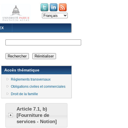
(le lien est externe)
(le lien est externe)
EX
Accès thématique
Règlements transversaux
Obligations civiles et commerciales
Droit de la famille
Article 7.1, b)
[Fourniture de
services - Notion]