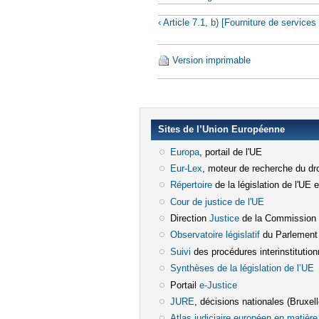
‹ Article 7.1, b) [Fourniture de services
Version imprimable
Sites de l’Union Européenne
Europa
(le lien est externe)
, portail de l'UE
Eur-Lex
(le lien est externe)
, moteur de recherche du dro
Répertoire
(le lien est externe)
de la législation de l'UE 
Cour de justice de l'UE
(le lien est e
Direction
Justice
(le lien est externe)
de la Commission
Observatoire législatif
(le lien est ex
du Parlement
Suivi
(le lien est externe)
des procédures interinstitution
Synthèses de la législation de l’UE
(
Portail
e-Justice
(le lien est externe)
JURE
(le lien est externe)
, décisions nationales (Bruxelle
Atlas judiciaire européen en matière 