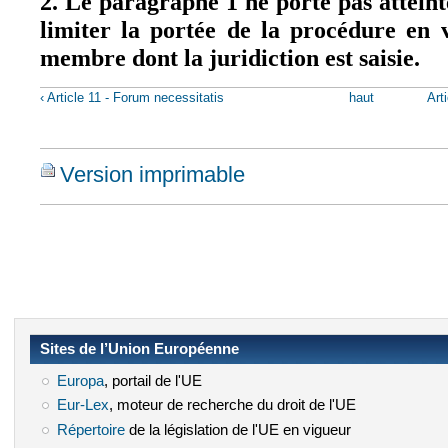
2. Le paragraphe 1 ne porte pas atteint
limiter la portée de la procédure en 
membre dont la juridiction est saisie.
‹ Article 11 - Forum necessitatis
haut
Art
Version imprimable
Sites de l’Union Européenne
Europa
(le lien est externe)
, portail de l'UE
Eur-Lex
(le lien est externe)
, moteur de recherche du droit de l'UE
Répertoire
(le lien est externe)
de la législation de l'UE en vigueur