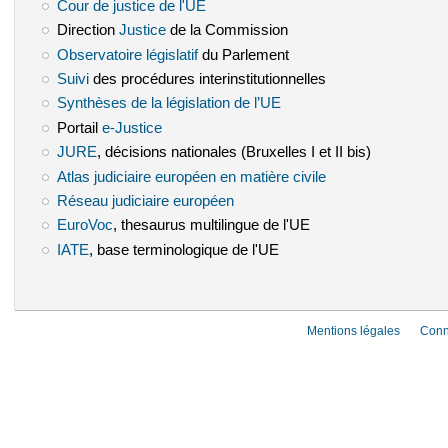
Cour de justice de l'UE
(le lien est externe)
Direction
Justice
(le lien est externe)
de la Commission
Observatoire législatif
(le lien est externe)
du Parlement
Suivi
(le lien est externe)
des procédures interinstitutionnelles
Synthèses de la législation de l’UE
(le lien est externe)
Portail
e-Justice
(le lien est externe)
JURE
(le lien est externe)
, décisions nationales (Bruxelles I et II bis)
Atlas judiciaire européen en matière civile
(le lien est externe)
Réseau judiciaire européen
(le lien est externe)
EuroVoc
(le lien est externe)
, thesaurus multilingue de l'UE
IATE
(le lien est externe)
, base terminologique de l'UE
Mentions légales
Conn