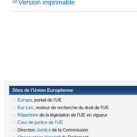
Version imprimable
Sites de l’Union Européenne
Europa
(le lien est externe)
, portail de l'UE
Eur-Lex
(le lien est externe)
, moteur de recherche du droit de l'UE
Répertoire
(le lien est externe)
de la législation de l'UE en vigueur
Cour de justice de l'UE
(le lien est externe)
Direction
Justice
(le lien est externe)
de la Commission