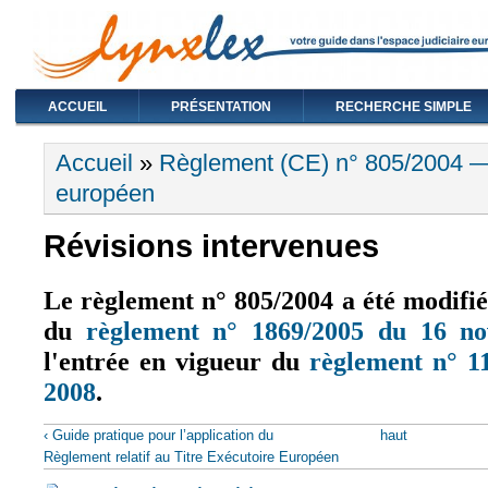
ACCUEIL
PRÉSENTATION
RECHERCHE SIMPLE
Vous êtes ici
Accueil
»
Règlement (CE) n° 805/2004 — 
européen
Révisions intervenues
Le règlement n° 805/2004 a été modifié
du
règlement n° 1869/2005 du 16 n
l'entrée en vigueur du
règlement n° 1
2008
.
(le lien est externe)
‹ Guide pratique pour l’application du
haut
Règlement relatif au Titre Exécutoire Européen