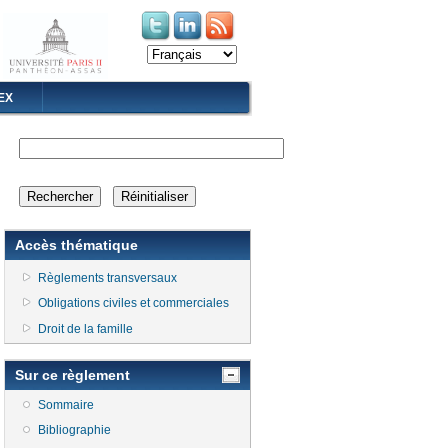
(le lien est externe)
(le lien est externe)
EX
Accès thématique
Règlements transversaux
Obligations civiles et commerciales
Droit de la famille
Sur ce règlement
Sommaire
Bibliographie