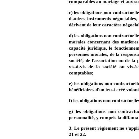
comparables au mariage et aux su
c) les obligations non contractuelle
d'autres instruments négociables,
dérivent de leur caractère négocia
d) les obligations non contractuell
morales concernant des matières 
capacité juridique, le fonctionnem
personnes morales, de la responsab
société, de l'association ou de la
vis-à-vis de la société ou vis-
comptables;
e) les obligations non contractuelle
bénéficiaires d'un trust créé volon
f) les obligations non contractuel
g) les obligations non contractu
personnalité, y compris la diffama
3. Le présent règlement ne s'appli
21 et 22.