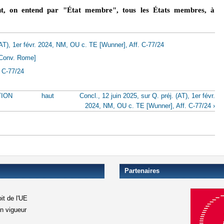
nt, on entend par "État membre", tous les États membres, à
 (AT), 1er févr. 2024, NM, OU c. TE [Wunner], Aff. C-77/24
 [Conv. Rome]
 C-77/24
TION
haut
Concl., 12 juin 2025, sur Q. préj. (AT), 1er févr.
2024, NM, OU c. TE [Wunner], Aff. C-77/24 ›
Partenaires
it de l'UE
en vigueur
xterne)