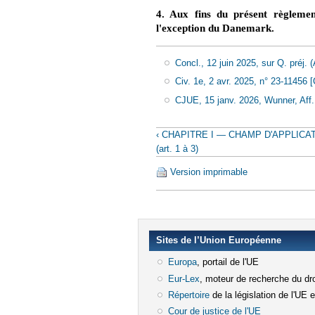
4. Aux fins du présent règleme
l'exception du Danemark.
Concl., 12 juin 2025, sur Q. préj.
Civ. 1e, 2 avr. 2025, n° 23-11456
CJUE, 15 janv. 2026, Wunner, Aff.
‹ CHAPITRE I — CHAMP D'APPLICA
(art. 1 à 3)
Version imprimable
Sites de l’Union Européenne
Europa
(le lien est externe)
, portail de l'UE
Eur-Lex
(le lien est externe)
, moteur de recherche du dro
Répertoire
(le lien est externe)
de la législation de l'UE 
Cour de justice de l'UE
(le lien est e