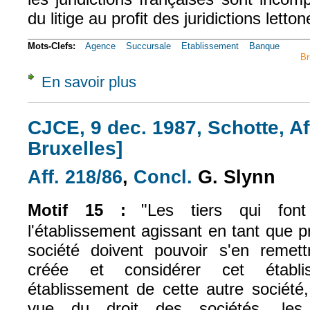
du litige au profit des juridictions letton
Mots-Clefs:
Agence
Succursale
Etablissement
Banque
Br
En savoir plus
à propos de CA Paris, 4 févr. 2016, n° 14/
CJCE, 9 dec. 1987, Schotte, Af
Bruxelles]
Aff. 218/86
,
Concl.
G. Slynn
(le lien est externe)
(le lien est externe
Motif 15 :
"L
es tiers qui font
l'établissement agissant en tant que 
société doivent pouvoir s'en remett
créée et considérer cet étab
établissement de cette autre société
vue du droit des sociétés, les