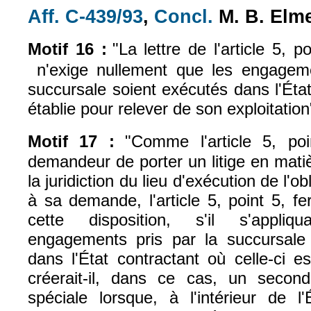
Aff. C-439/93
,
Concl.
M. B. Elm
(le lien est externe)
(le lien est exte
Motif 16 :
"L
a lettre de l'article 5, 
n'exige nullement que les engagem
(le lien est externe)
succursale soient exécutés dans l'État
établie pour relever de son exploitation
Motif 17 :
"
Comme l'article 5, po
demandeur de porter un litige en mati
la juridiction du lieu d'exécution de l'o
à sa demande, l'article 5, point 5, f
cette disposition, s'il s'appli
engagements pris par la succursale 
dans l'État contractant où celle-ci e
créerait-il, dans ce cas, un seco
spéciale lorsque, à l'intérieur de l