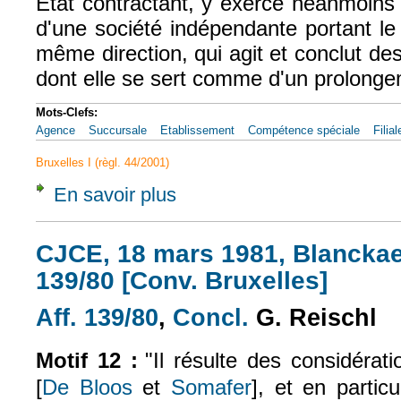
Etat contractant, y exerce néanmoins
d'une société indépendante portant l
même direction, qui agit et conclut de
dont elle se sert comme d'un prolonge
Mots-Clefs:
Agence
Succursale
Etablissement
Compétence spéciale
Filial
Bruxelles I (règl. 44/2001)
En savoir plus
à propos de CJCE, 9 dec. 1987, Schotte, Af
CJCE, 18 mars 1981, Blanckaer
139/80 [Conv. Bruxelles]
Aff. 139/80
,
Concl.
G. Reischl
(le lien est externe)
(le lien est externe
Motif 12 :
"
Il résulte des considérat
[
De Bloos
et
Somafer
], et en particu