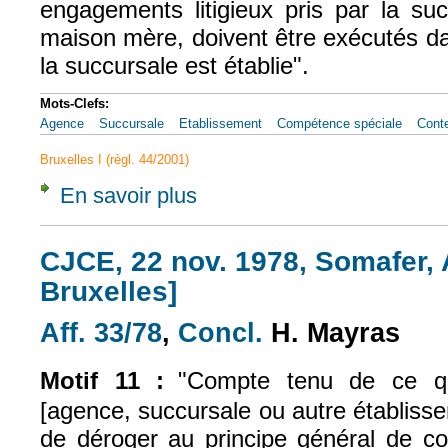
engagements litigieux pris par la su
maison mère, doivent être exécutés da
la succursale est établie".
Mots-Clefs:
Agence
Succursale
Etablissement
Compétence spéciale
Conte
Bruxelles I (règl. 44/2001)
En savoir plus
à propos de CJCE, 6 avril 1995, Lloyd's Reg
CJCE, 22 nov. 1978, Somafer, A
Bruxelles]
Aff. 33/78
,
Concl.
H. Mayras
(le lien est externe)
(le lien est externe)
Motif 11 :
"C
ompte tenu de ce qu
[agence, succursale ou autre établisse
de déroger au principe général de co