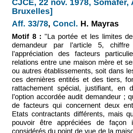
CJCE, 22 nov. 1978, Somafer, A
Bruxelles]
Aff. 33/78
,
Concl.
H. Mayras
(le lien est externe)
(le lien est externe)
Motif 8 :
"La portée et les limites d
demandeur par l’article 5, chiffr
l’appréciation des facteurs particul
relations entre une maison mère et s
ou autres établissements, soit dans le
ces dernières entités et des tiers, fo
rattachement spécial, justifiant, en d
l’option accordée audit demandeur ; qu’i
de facteurs qui concernent deux ent
Etats contractants différents, mais q
pouvoir être appréciées de façon id
considérés du point de vue de la mais