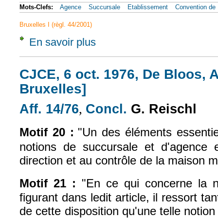
Mots-Clefs:
Agence
Succursale
Etablissement
Convention de 
Bruxelles I (règl. 44/2001)
En savoir plus
à propos de CJCE, 18 mars 1981, Blanckaert
CJCE, 6 oct. 1976, De Bloos, A
Bruxelles]
Aff. 14/76
Concl.
G. Reischl
(le lien est externe)
,
(le lien est externe)
Motif 20 :
"U
n des éléments essentiel
notions de succursale et d'agence 
direction et au contrôle de la maison 
Motif 21 :
"E
n ce qui concerne la n
figurant dans ledit article, il ressort ta
de cette disposition qu'une telle notion