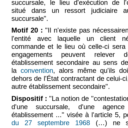
succursale, le lieu d'exécution de l'o
situé dans un ressort judiciaire 
succursale".
Motif 20 :
"I
l n'existe pas nécessairem
l'entité avec laquelle un client
commande et le lieu où celle-ci sera
engagements peuvent relever de 
établissement secondaire au sens de l
la
convention
, alors même qu'ils do
(le lien est externe)
dehors de l'État contractant de celui-c
autre établissement secondaire".
Dispositif :
"
La notion de "contestation 
d'une succursale, d'une agenc
établissement ..." visée à l'article 5, 
du 27 septembre 1968
(…) ne su
(le lien est externe)