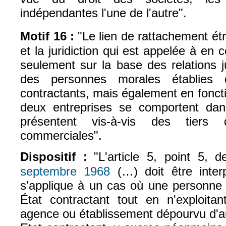
indépendantes l'une de l'autre".
Motif 16 :
"L
e lien de rattachement étr
et la juridiction qui est appelée à en 
seulement sur la base des relations j
des personnes morales établies d
contractants, mais également en fonct
deux entreprises se comportent dan
présentent vis-à-vis des tiers 
commerciales".
Dispositif :
"
L'article 5, point 5, 
septembre 1968
(…) doit être inter
(le lien est externe)
s'applique à un cas où une personne 
État contractant tout en n'exploita
agence ou établissement dépourvu d'a