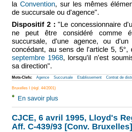
la
Convention
, sur les mêmes élémen
(le lien est externe)
de succursale ou d'agence".
Dispositif 2 :
"
Le concessionnaire d'u
ne peut être considéré comme ét
succursale, d'une agence, ou d'un
concédant, au sens de l'article 5, 5°,
septembre 1968
, lorsqu'il n'est soum
(le lien est externe)
sa direction".
Mots-Clefs:
Agence
Succursale
Etablissement
Contrat de dist
Bruxelles I (règl. 44/2001)
En savoir plus
à propos de CJCE, 6 oct. 1976, De Bloos, A
CJCE, 6 avril 1995, Lloyd's Re
Aff. C-439/93 [Conv. Bruxelles