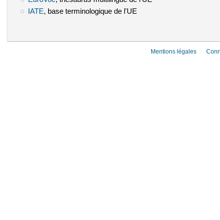
IATE
(le lien est externe)
, base terminologique de l'UE
Mentions légales
Conn