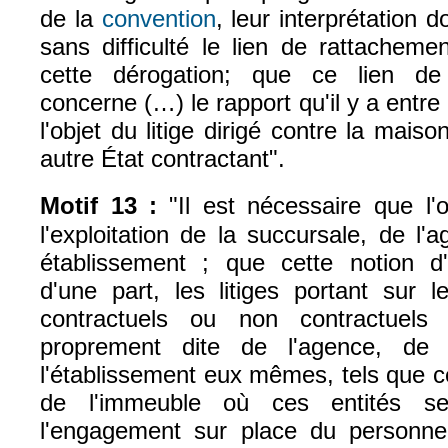
de la
convention
, leur interprétation 
(le lien est externe)
sans difficulté le lien de rattachement
cette dérogation; que ce lien de
concerne (…) le rapport qu'il y a entre l
l'objet du litige dirigé contre la mais
autre État contractant"
.
Motif 13 :
"I
l est nécessaire que l'o
l'exploitation de la succursale, de l
établissement ; que cette notion d'
d'une part, les litiges portant sur l
contractuels ou non contractuels 
proprement dite de l'agence, de
l'établissement eux mêmes, tels que ceu
de l'immeuble où ces entités se
l'engagement sur place du personnel 