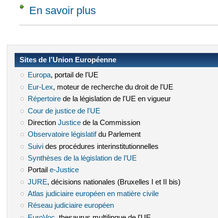
En savoir plus
à propos de Article 9 [Action contre l'assur
Sites de l’Union Européenne
Europa
(le lien est externe)
, portail de l'UE
Eur-Lex
(le lien est externe)
, moteur de recherche du droit de l'UE
Répertoire
(le lien est externe)
de la législation de l'UE en vigueur
Cour de justice de l'UE
(le lien est externe)
Direction
Justice
(le lien est externe)
de la Commission
Observatoire législatif
(le lien est externe)
du Parlement
Suivi
(le lien est externe)
des procédures interinstitutionnelles
Synthèses de la législation de l’UE
(le lien est externe)
Portail
e-Justice
(le lien est externe)
JURE
(le lien est externe)
, décisions nationales (Bruxelles I et II bis)
Atlas judiciaire européen en matière civile
(le lien est externe)
Réseau judiciaire européen
(le lien est externe)
EuroVoc
(le lien est externe)
, thesaurus multilingue de l'UE