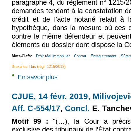
paragraphe 4, du règlement n° 1215/2
demandes tendant à la constatation de 
crédit et de l’acte notarié relatif à 
hypothèque, dans la mesure où ces 
contre le même défendeur et peuvent, 
éléments du dossier dont dispose la Cou
Mots-Clefs:
Droit réel immobilier
Contrat
Enregistrement
Sûret
Bruxelles I bis (règl. 1215/2012)
En savoir plus
à propos de CJUE, 14 févr. 2019, Milivojevi
CJUE, 14 févr. 2019, Milivojevi
Aff. C‑554/17
,
Concl.
E. Tanche
(le lien est externe)
(le lien est exte
Motif 99 :
"(…), la Cour a préci
exclusive des tribunaux de l’État contr