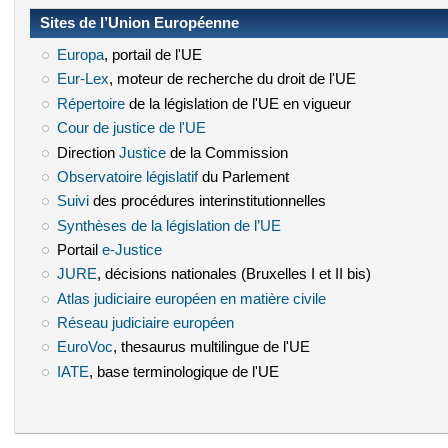
Sites de l’Union Européenne
Europa
(le lien est externe)
, portail de l'UE
Eur-Lex
(le lien est externe)
, moteur de recherche du droit de l'UE
Répertoire
(le lien est externe)
de la législation de l'UE en vigueur
Cour de justice de l'UE
(le lien est externe)
Direction
Justice
(le lien est externe)
de la Commission
Observatoire législatif
(le lien est externe)
du Parlement
Suivi
(le lien est externe)
des procédures interinstitutionnelles
Synthèses de la législation de l’UE
(le lien est externe)
Portail
e-Justice
(le lien est externe)
JURE
(le lien est externe)
, décisions nationales (Bruxelles I et II bis)
Atlas judiciaire européen en matière civile
(le lien est externe)
Réseau judiciaire européen
(le lien est externe)
EuroVoc
(le lien est externe)
, thesaurus multilingue de l'UE
IATE
(le lien est externe)
, base terminologique de l'UE