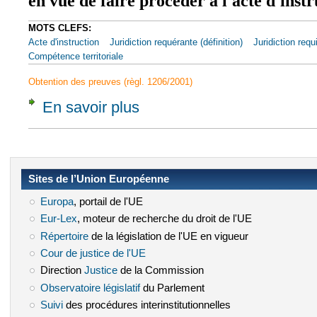
en vue de faire procéder à l'acte d'ins
MOTS CLEFS:
Acte d'instruction
Juridiction requérante (définition)
Juridiction requi
Compétence territoriale
Obtention des preuves (règl. 1206/2001)
En savoir plus
à propos de Article 2 - Communication direct
Sites de l’Union Européenne
Europa
(le lien est externe)
, portail de l'UE
Eur-Lex
(le lien est externe)
, moteur de recherche du droit de l'UE
Répertoire
(le lien est externe)
de la législation de l'UE en vigueur
Cour de justice de l'UE
(le lien est externe)
Direction
Justice
(le lien est externe)
de la Commission
Observatoire législatif
(le lien est externe)
du Parlement
Suivi
(le lien est externe)
des procédures interinstitutionnelles