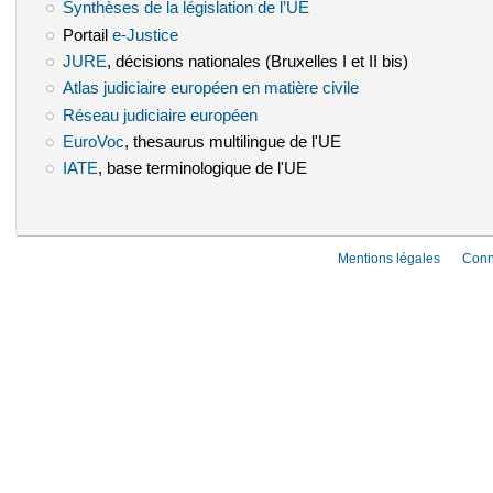
Synthèses de la législation de l’UE
(le lien est externe)
Portail
e-Justice
(le lien est externe)
JURE
(le lien est externe)
, décisions nationales (Bruxelles I et II bis)
Atlas judiciaire européen en matière civile
(le lien est externe)
Réseau judiciaire européen
(le lien est externe)
EuroVoc
(le lien est externe)
, thesaurus multilingue de l'UE
IATE
(le lien est externe)
, base terminologique de l'UE
Mentions légales
Conn