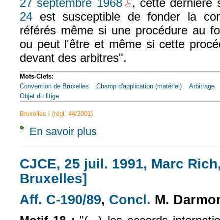
27 septembre 1968
, cette dernière
24
est susceptible de fonder la c
référés même si une procédure au f
ou peut l'être et même si cette procé
devant des arbitres".
Mots-Clefs:
Convention de Bruxelles
Champ d'application (matériel)
Arbitrage
Objet du litige
Bruxelles I (règl. 44/2001)
En savoir plus
à propos de CJCE, 17 nov. 1998, Van Uden,
CJCE, 25 juil. 1991, Marc Rich
Bruxelles]
Aff. C-190/89
,
Concl.
M. Darm
(le lien est externe)
(le lien est exte