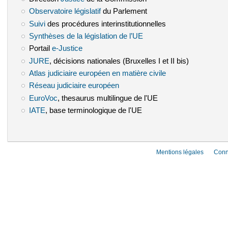
Observatoire législatif
(le lien est externe)
du Parlement
Suivi
(le lien est externe)
des procédures interinstitutionnelles
Synthèses de la législation de l’UE
(le lien est externe)
Portail
e-Justice
(le lien est externe)
JURE
(le lien est externe)
, décisions nationales (Bruxelles I et II bis)
Atlas judiciaire européen en matière civile
(le lien est externe)
Réseau judiciaire européen
(le lien est externe)
EuroVoc
(le lien est externe)
, thesaurus multilingue de l'UE
IATE
(le lien est externe)
, base terminologique de l'UE
Mentions légales
Conn