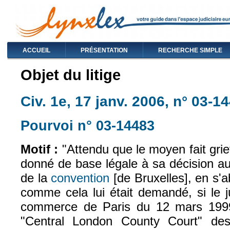
ACCUEIL
PRÉSENTATION
RECHERCHE SIMPLE
Objet du litige
Civ. 1e, 17 janv. 2006, n° 03-1
Pourvoi n° 03-14483
(le lien est exte
Motif :
"Attendu que le moyen fait grief
donné de base légale à sa décision au 
de la
convention
[de Bruxelles], en s'
(le lien est externe)
comme cela lui était demandé, si le 
commerce de Paris du 12 mars 1999
"Central London County Court" des