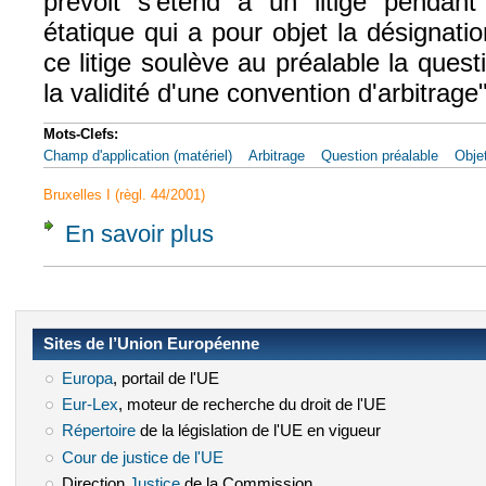
prévoit s'étend à un litige pendant 
étatique qui a pour objet la désignati
ce litige soulève au préalable la quest
la validité d'une convention d'arbitrage"
Mots-Clefs:
Champ d'application (matériel)
Arbitrage
Question préalable
Objet
Bruxelles I (règl. 44/2001)
En savoir plus
à propos de CJCE, 25 juil. 1991, Marc Rich
Sites de l’Union Européenne
Europa
(le lien est externe)
, portail de l'UE
Eur-Lex
(le lien est externe)
, moteur de recherche du droit de l'UE
Répertoire
(le lien est externe)
de la législation de l'UE en vigueur
Cour de justice de l'UE
(le lien est externe)
Direction
Justice
(le lien est externe)
de la Commission