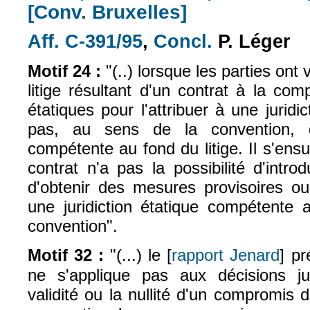
[Conv. Bruxelles]
Aff. C-391/95
,
Concl.
P. Léger
(le lien est externe)
(le lien est exte
Motif 24 :
"(..) lorsque les parties ont
litige résultant d'un contrat à la com
étatiques pour l'attribuer à une juridict
pas, au sens de la convention, de
compétente au fond du litige. Il s'ensu
contrat n'a pas la possibilité d'intr
d'obtenir des mesures provisoires ou
une juridiction étatique compétente 
convention".
Motif 32 :
"(...) le [
rapport Jenard
] pr
(le lie
ne s'applique pas aux décisions jud
validité ou la nullité d'un compromis 