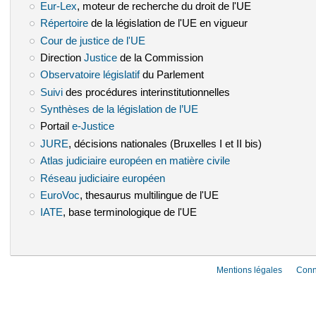
Eur-Lex
(le lien est externe)
, moteur de recherche du droit de l'UE
Répertoire
(le lien est externe)
de la législation de l'UE en vigueur
Cour de justice de l'UE
(le lien est externe)
Direction
Justice
(le lien est externe)
de la Commission
Observatoire législatif
(le lien est externe)
du Parlement
Suivi
(le lien est externe)
des procédures interinstitutionnelles
Synthèses de la législation de l’UE
(le lien est externe)
Portail
e-Justice
(le lien est externe)
JURE
(le lien est externe)
, décisions nationales (Bruxelles I et II bis)
Atlas judiciaire européen en matière civile
(le lien est externe)
Réseau judiciaire européen
(le lien est externe)
EuroVoc
(le lien est externe)
, thesaurus multilingue de l'UE
IATE
(le lien est externe)
, base terminologique de l'UE
Mentions légales
Conn