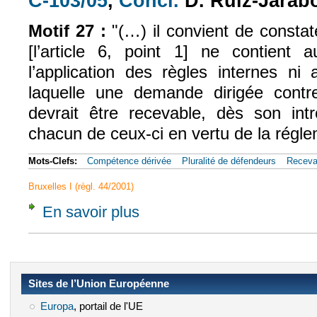
C-103/05
,
Concl.
D. Ruiz-Jarab
Motif 27 :
"(…) il convient de constat
[l’article 6, point 1] ne contient
l’application des règles internes ni
laquelle une demande dirigée contr
devrait être recevable, dès son intr
chacun de ceux-ci en vertu de la régle
Mots-Clefs:
Compétence dérivée
Pluralité de défendeurs
Recevab
Bruxelles I (règl. 44/2001)
En savoir plus
à propos de CJCE, 13 juil. 2006, Reisch Mo
Sites de l’Union Européenne
Europa
(le lien est externe)
, portail de l'UE