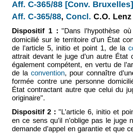
Aff. C-365/88 [Conv. Bruxelles
Aff. C-365/88
,
Concl.
C.O. Len
(le lien est externe)
(le lien est exte
Dispositif 1 :
"Dans l’hypothèse où
domicilié sur le territoire d’un État con
de l’article 5, initio et point 1, de la
c
attrait devant le juge d’un autre État 
également compétent, en vertu de l’arti
de la
convention
, pour connaître d’u
(le lien est externe)
formée contre une personne domiciliée
État contractant autre que celui du j
originaire".
Dispositif 2 :
"L’article 6, initio et po
en ce sens qu’il n’oblige pas le juge n
demande d’appel en garantie et que cel