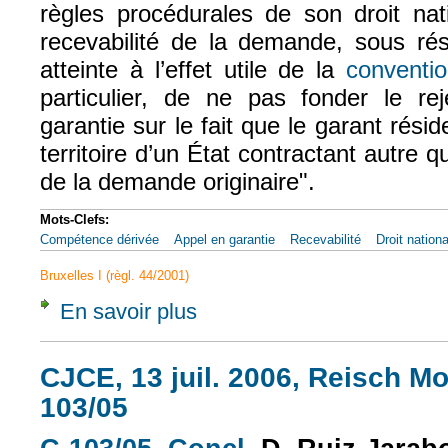
règles procédurales de son droit nat
recevabilité de la demande, sous ré
atteinte à l’effet utile de la
conventi
particulier, de ne pas fonder le r
garantie sur le fait que le garant résid
territoire d’un État contractant autre qu
de la demande originaire".
Mots-Clefs:
Compétence dérivée
Appel en garantie
Recevabilité
Droit nationa
Bruxelles I (règl. 44/2001)
En savoir plus
à propos de CJCE, 15 mai 1990, Kongress A
CJCE, 13 juil. 2006, Reisch Mo
103/05
(le lien est externe)
(le lien est externe)