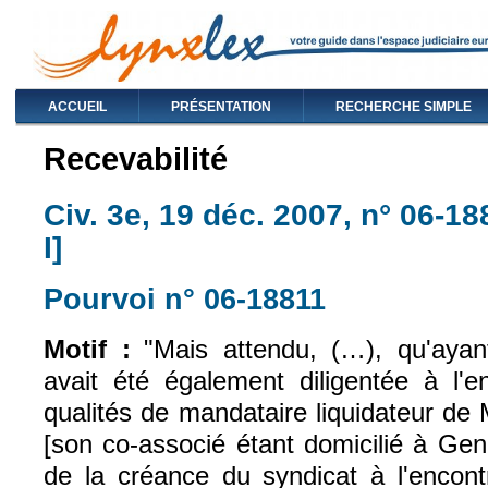
ACCUEIL
PRÉSENTATION
RECHERCHE SIMPLE
Recevabilité
Civ. 3e, 19 déc. 2007, n° 06-1
I]
Pourvoi n° 06-18811
(le lien est exter
Motif :
"Mais attendu, (…), qu'ayant
avait été également diligentée à l'e
qualités de mandataire liquidateur de M
[son co-associé étant domicilié à Genè
de la créance du syndicat à l'encont