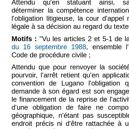
Attendu qu'en statuant ainsi, s
déterminer la compétence internationa
l'obligation litigieuse, la cour d'app
légale à sa décision au regard du texte
Motifs :
"Vu les articles 2 et 5-1 de 
du 16 septembre 1988
, ensemble l
(le lien est externe)
Code de procédure civile ;
Attendu que pour renvoyer la socié
pourvoir, l'arrêt retient qu'en applicati
convention de Lugano l'obligation 
demande à son égard est son engage
le financement de la reprise de l'activit
d'une obligation de faire ne compor
géographique, n'étant pas susceptibl
endroit précis ni d'être rattachée à un