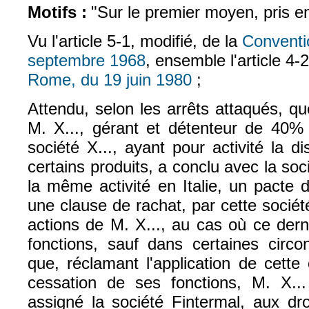
Motifs :
"Sur le premier moyen, pris e
Vu l'article 5-1, modifié, de la
Conventi
septembre 1968
, ensemble l'article 4-
(le lien est externe)
Rome, du 19 juin 1980
;
(le lien est externe)
Attendu, selon les arrêts attaqués, q
M. X..., gérant et détenteur de 40% 
société X..., ayant pour activité la d
certains produits, a conclu avec la soc
la même activité en Italie, un pacte 
une clause de rachat, par cette société
actions de M. X..., au cas où ce dern
fonctions, sauf dans certaines circon
que, réclamant l'application de cette
cessation de ses fonctions, M. X..
assigné la société Fintermal, aux dro