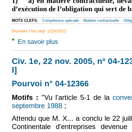
1)
a) en matière contractuelle, devan
d’exécution de l’obligation qui sert de 
MOTS CLEFS:
Compétence spéciale
Matière contractuelle
Oblig
Bruxelles I bis (règl. 1215/2012)
En savoir plus
à propos de Article 7.1, a) [Obligation litigie
Civ. 1e, 22 nov. 2005, n° 04-1
I]
Pourvoi n° 04-12366
(le lien est exte
Motifs :
"Vu l'article 5-1 de la
conve
septembre 1988
;
(le lien est externe)
Attendu que M. X... a conclu le 22 juil
Continentale d'entreprises devenue