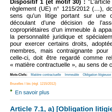
Dispositif 1 (et motif 30) :
"L’article
règlement (UE) n° 1215/2012 (…), doi
sens qu’un litige portant sur une 
découlant d’une décision de l’as
copropriétaires d’un immeuble à app
la personnalité juridique et spécialem
pour exercer certains droits, adopté
membres, mais contraignante pour
celle-ci, doit être regardé comme re
« matière contractuelle », au sens de c
Mots-Clefs:
Matière contractuelle
Immeuble
Obligation litigieuse
Bruxelles I bis (règl. 1215/2012)
En savoir plus
à propos de CJUE, 8 mai 2019, Kerr, Aff. C
Article 7.1, a) [Obligation litig