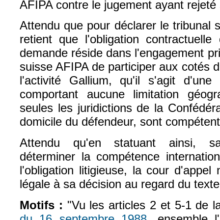
AFIPA contre le jugement ayant rejeté 
Attendu que pour déclarer le tribunal s
retient que l'obligation contractuell
demande réside dans l'engagement pris
suisse AFIPA de participer aux cotés de
l'activité Gallium, qu'il s'agit d'un
comportant aucune limitation géog
seules les juridictions de la Confédéra
domicile du défendeur, sont compétent
Attendu qu'en statuant ainsi, s
déterminer la compétence internationa
l'obligation litigieuse, la cour d'app
légale à sa décision au regard du texte
Motifs :
"Vu les articles 2 et 5-1 de 
du 16 septembre 1988
, ensemble l
(le lien est externe)