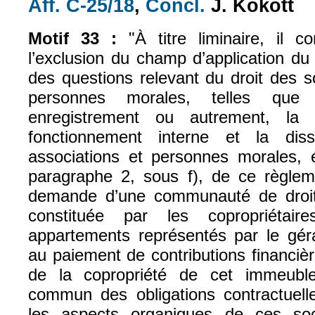
Aff. C-25/18
,
Concl.
J. Kokott
(le lien est externe)
(le lien est exter
Motif 33 :
"À titre liminaire, il c
l’exclusion du champ d’application d
des questions relevant du droit des s
personnes morales, telles que l
enregistrement ou autrement, la c
fonctionnement interne et la diss
associations et personnes morales, é
paragraphe 2, sous f), de ce règle
demande d’une communauté de droit,
constituée par les copropriétai
appartements représentés par le géra
au paiement de contributions financiè
de la copropriété de cet immeuble
commun des obligations contractuell
les aspects organiques de ces soci