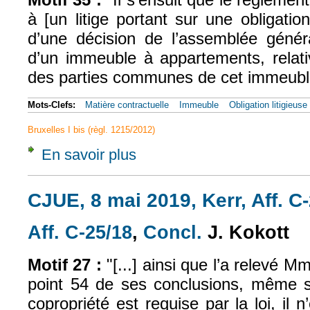
à [un litige portant sur une obligati
d’une décision de l’assemblée généra
d’un immeuble à appartements, relativ
des parties communes de cet immeubl
Mots-Clefs:
Matière contractuelle
Immeuble
Obligation litigieuse
Bruxelles I bis (règl. 1215/2012)
En savoir plus
à propos de CJUE, 8 mai 2019, Kerr, Aff. C
CJUE, 8 mai 2019, Kerr, Aff. C
Aff. C-25/18
,
Concl.
J. Kokott
(le lien est externe)
(le lien est exter
Motif 27 :
"[...] ainsi que l’a relevé M
point 54 de ses conclusions, même si
copropriété est requise par la loi, i