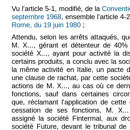
Vu l'article 5-1, modifié, de la
Conventi
septembre 1968
, ensemble l'article 4-
(le lien est externe)
Rome, du 19 juin 1980
;
(le lien est externe)
Attendu, selon les arrêts attaqués, q
M. X..., gérant et détenteur de 40% 
société X..., ayant pour activité la d
certains produits, a conclu avec la soc
la même activité en Italie, un pacte 
une clause de rachat, par cette société
actions de M. X..., au cas où ce dern
fonctions, sauf dans certaines circon
que, réclamant l'application de cette
cessation de ses fonctions, M. X..
assigné la société Fintermal, aux dro
société Future, devant le tribunal d