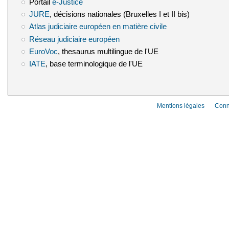
Portail
e-Justice
(le lien est externe)
JURE
(le lien est externe)
, décisions nationales (Bruxelles I et II bis)
Atlas judiciaire européen en matière civile
(le lien est externe)
Réseau judiciaire européen
(le lien est externe)
EuroVoc
(le lien est externe)
, thesaurus multilingue de l'UE
IATE
(le lien est externe)
, base terminologique de l'UE
Mentions légales
Conn