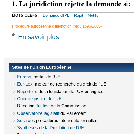
1. La juridiction rejette la demande si:
MOTS CLEFS:
Demande d'IPE
Rejet
Motifs
Procédure européenne d’injonction (règl. 1896/2006)
En savoir plus
à propos de Article 11 - Rejet de la demand
Sites de l’Union Européenne
Europa
(le lien est externe)
, portail de l'UE
Eur-Lex
(le lien est externe)
, moteur de recherche du droit de l'UE
Répertoire
(le lien est externe)
de la législation de l'UE en vigueur
Cour de justice de l'UE
(le lien est externe)
Direction
Justice
(le lien est externe)
de la Commission
Observatoire législatif
(le lien est externe)
du Parlement
Suivi
(le lien est externe)
des procédures interinstitutionnelles
Synthèses de la législation de l’UE
(le lien est externe)