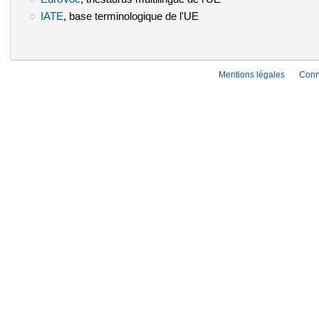
IATE
(le lien est externe)
, base terminologique de l'UE
Mentions légales
Conn