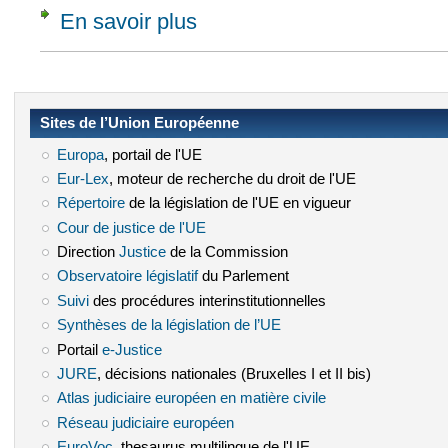
En savoir plus
à propos de Civ. 2e, 16 mai 2012, n° 11-16
Sites de l’Union Européenne
Europa
(le lien est externe)
, portail de l'UE
Eur-Lex
(le lien est externe)
, moteur de recherche du droit de l'UE
Répertoire
(le lien est externe)
de la législation de l'UE en vigueur
Cour de justice de l'UE
(le lien est externe)
Direction
Justice
(le lien est externe)
de la Commission
Observatoire législatif
(le lien est externe)
du Parlement
Suivi
(le lien est externe)
des procédures interinstitutionnelles
Synthèses de la législation de l’UE
(le lien est externe)
Portail
e-Justice
(le lien est externe)
JURE
(le lien est externe)
, décisions nationales (Bruxelles I et II bis)
Atlas judiciaire européen en matière civile
(le lien est externe)
Réseau judiciaire européen
(le lien est externe)
EuroVoc
(le lien est externe)
, thesaurus multilingue de l'UE