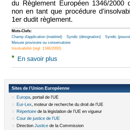
du Règlement Européen 1346/2000 
non en tant que procédure d'insolvabil
1er dudit règlement.
Mots-Clefs:
Champ d'application (matériel)
Syndic (désignation)
Syndic (pouvoi
Mesure provisoire ou conservatoire
Insolvabilité (règl. 1346/2000)
En savoir plus
à propos de CA Colmar, 31 mars 2010, n° 
Sites de l’Union Européenne
Europa
(le lien est externe)
, portail de l'UE
Eur-Lex
(le lien est externe)
, moteur de recherche du droit de l'UE
Répertoire
(le lien est externe)
de la législation de l'UE en vigueur
Cour de justice de l'UE
(le lien est externe)
Direction
Justice
(le lien est externe)
de la Commission