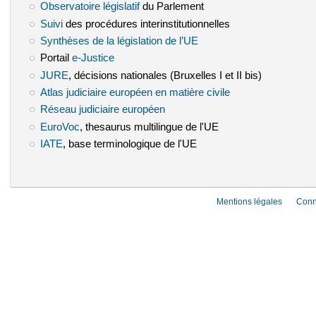
Observatoire législatif
(le lien est externe)
du Parlement
Suivi
(le lien est externe)
des procédures interinstitutionnelles
Synthèses de la législation de l’UE
(le lien est externe)
Portail
e-Justice
(le lien est externe)
JURE
(le lien est externe)
, décisions nationales (Bruxelles I et II bis)
Atlas judiciaire européen en matière civile
(le lien est externe)
Réseau judiciaire européen
(le lien est externe)
EuroVoc
(le lien est externe)
, thesaurus multilingue de l'UE
IATE
(le lien est externe)
, base terminologique de l'UE
Mentions légales
Conn