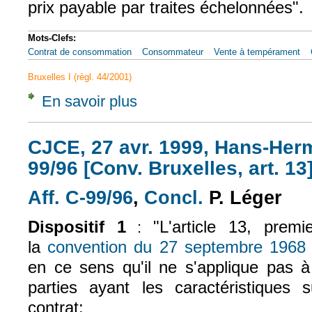
prix payable par traites échelonnées".
Mots-Clefs:
Contrat de consommation
Consommateur
Vente à tempérament
Bruxelles I (règl. 44/2001)
En savoir plus
à propos de CJCE, 21 juin 1978, Bertrand, A
CJCE, 27 avr. 1999, Hans-Herm
99/96 [Conv. Bruxelles, art. 13
Aff. C-99/96
,
Concl.
P. Léger
(le lien est externe)
(le lien est exter
Dispositif 1
"L'article 13, premi
:
la
convention du 27 septembre 1968
(
en ce sens qu'il ne s'applique pas à
parties ayant les caractéristiques 
contrat: