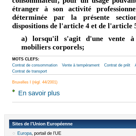
consommateur, pour un usage pouvan
étranger à son activité professionne
déterminée par la présente sectio
dispositions de l'article 4 et de l'article 
a) lorsqu'il s'agit d'une vente 
mobiliers corporels;
MOTS CLEFS:
Contrat de consommation
Vente à tempérament
Contrat de prêt
Contrat de transport
Bruxelles I (règl. 44/2001)
En savoir plus
à propos de Article 15 [Situations visées]
Sites de l’Union Européenne
Europa
(le lien est externe)
, portail de l'UE