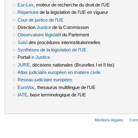
Eur-Lex
(le lien est externe)
, moteur de recherche du droit de l'UE
Répertoire
(le lien est externe)
de la législation de l'UE en vigueur
Cour de justice de l'UE
(le lien est externe)
Direction
Justice
(le lien est externe)
de la Commission
Observatoire législatif
(le lien est externe)
du Parlement
Suivi
(le lien est externe)
des procédures interinstitutionnelles
Synthèses de la législation de l’UE
(le lien est externe)
Portail
e-Justice
(le lien est externe)
JURE
(le lien est externe)
, décisions nationales (Bruxelles I et II bis)
Atlas judiciaire européen en matière civile
(le lien est externe)
Réseau judiciaire européen
(le lien est externe)
EuroVoc
(le lien est externe)
, thesaurus multilingue de l'UE
IATE
(le lien est externe)
, base terminologique de l'UE
Mentions légales
Conn