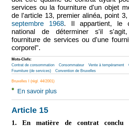
services ou la fourniture d'un objet m
de l'article 13, premier alinéa, point 3
septembre 1968
. Il appartient, le
(le lien est externe)
national de déterminer s'il s'agit
fourniture de services ou d'une fourni
corporel".
Mots-Clefs:
Contrat de consommation
Consommateur
Vente à tempérament
Fourniture (de services)
Convention de Bruxelles
Bruxelles I (règl. 44/2001)
En savoir plus
à propos de CJCE, 27 avr. 1999, Hans-Herma
Article 15
1. En matière de contrat conclu 