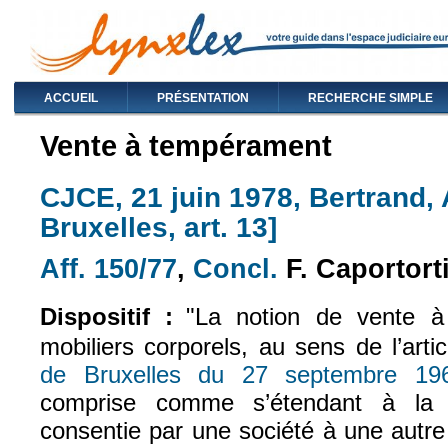
ACCUEIL
PRÉSENTATION
RECHERCHE SIMPLE
Vente à tempérament
CJCE, 21 juin 1978, Bertrand, 
Bruxelles, art. 13]
Aff. 150/77
,
Concl.
F. Caportort
(le lien est externe)
(le lien est externe
Dispositif :
"La notion de vente à
mobiliers corporels, au sens de l’arti
de Bruxelles du 27 septembre 19
comprise comme s’étendant à la 
consentie par une société à une autr