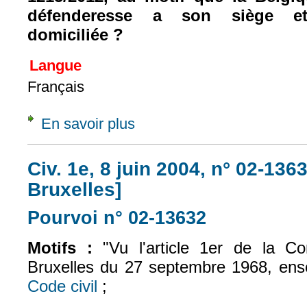
défenderesse a son siège et 
domiciliée ?
Langue
Français
En savoir plus
à propos de Q. préj. (PT), 7 févr. 2017, S
Civ. 1e, 8 juin 2004, n° 02-136
Bruxelles]
Pourvoi n° 02-13632
(le lien est exte
Motifs :
"Vu l'article 1er de la Co
Bruxelles du 27 septembre 1968, ens
Code civil
;
(le lien est externe)