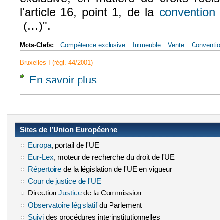
l'article 16, point 1, de la
convention
(…)".
(le lien est externe)
Mots-Clefs:
Compétence exclusive
Immeuble
Vente
Conventio
Bruxelles I (règl. 44/2001)
En savoir plus
à propos de CJCE, 5 avr. 2001, Gaillard, Af
Sites de l’Union Européenne
Europa
(le lien est externe)
, portail de l'UE
Eur-Lex
(le lien est externe)
, moteur de recherche du droit de l'UE
Répertoire
(le lien est externe)
de la législation de l'UE en vigueur
Cour de justice de l'UE
(le lien est externe)
Direction
Justice
(le lien est externe)
de la Commission
Observatoire législatif
(le lien est externe)
du Parlement
Suivi
(le lien est externe)
des procédures interinstitutionnelles