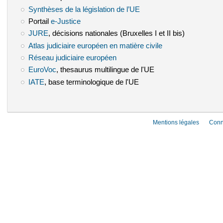
Synthèses de la législation de l’UE
(le lien est externe)
Portail
e-Justice
(le lien est externe)
JURE
(le lien est externe)
, décisions nationales (Bruxelles I et II bis)
Atlas judiciaire européen en matière civile
(le lien est externe)
Réseau judiciaire européen
(le lien est externe)
EuroVoc
(le lien est externe)
, thesaurus multilingue de l'UE
IATE
(le lien est externe)
, base terminologique de l'UE
Mentions légales
Conn