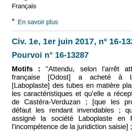
Français
En savoir plus
à propos de Q. préj. (FR), 26 juil. 2018, UB
Civ. 1e, 1er juin 2017, n° 16-1
Pourvoi n° 16-13287
(le lien est exte
Motifs :
"Attendu, selon l'arrêt at
française [Odost] a acheté à la
[Laboplaste] des tubes en matière plas
les caractéristiques et qu'elle a réc
de Castéra-Verduzan ; [que les pro
défaut les rendant invendables ; q
assigné la société Laboplaste en 
l'incompétence de la juridiction saisie] 