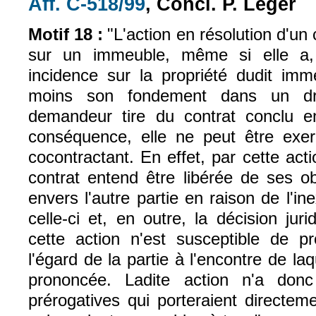
Aff. C-518/99
, Concl. P. Léger
(le lien est externe)
Motif 18 :
"L'action en résolution d'un
sur un immeuble, même si elle a,
incidence sur la propriété dudit imm
moins son fondement dans un dro
demandeur tire du contrat conclu en
conséquence, elle ne peut être exer
cocontractant. En effet, par cette acti
contrat entend être libérée de ses ob
envers l'autre partie en raison de l'in
celle-ci et, en outre, la décision juri
cette action n'est susceptible de pr
l'égard de la partie à l'encontre de laq
prononcée. Ladite action n'a don
prérogatives qui porteraient directe