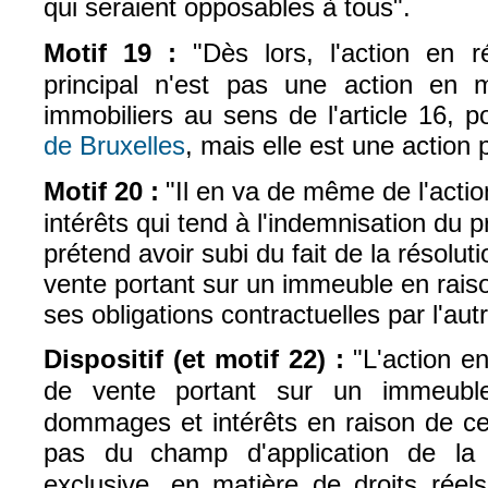
qui seraient opposables à tous".
Motif 19 :
"Dès lors, l'action en 
principal n'est pas une action en m
immobiliers au sens de l'article 16, p
de Bruxelles
, mais elle est une action 
(le lien est externe)
Motif 20 :
"Il en va de même de l'act
intérêts qui tend à l'indemnisation du p
prétend avoir subi du fait de la résolut
vente portant sur un immeuble en raiso
ses obligations contractuelles par l'autr
Dispositif (et motif 22) :
"L'action e
de vente portant sur un immeubl
dommages et intérêts en raison de cet
pas du
champ d'application de la
exclusive, en matière de droits
réel