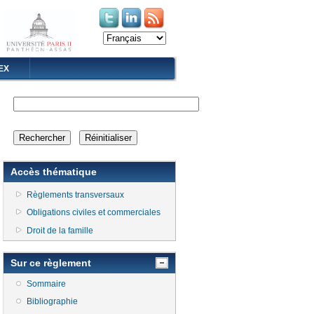
(le lien est externe)
(le lien est externe)
EX
Accès thématique
Règlements transversaux
Obligations civiles et commerciales
Droit de la famille
Sur ce règlement
Sommaire
Bibliographie