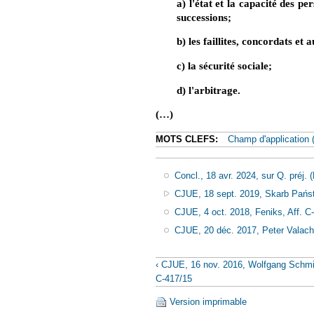
a) l'état et la capacité des p
successions;
b) les faillites, concordats et
c) la sécurité sociale;
d) l'arbitrage.
(…)
MOTS CLEFS:
Champ d'application (
Concl., 18 avr. 2024, sur Q. préj. (
CJUE, 18 sept. 2019, Skarb Państw
CJUE, 4 oct. 2018, Feniks, Aff. C
CJUE, 20 déc. 2017, Peter Valach e
‹ CJUE, 16 nov. 2016, Wolfgang Schmid
C-417/15
Version imprimable