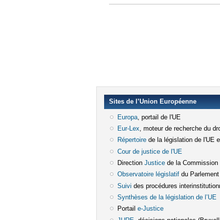
Sites de l’Union Européenne
Europa
(le lien est externe)
, portail de l'UE
Eur-Lex
(le lien est externe)
, moteur de recherche du dro
Répertoire
(le lien est externe)
de la législation de l'UE 
Cour de justice de l'UE
(le lien est e
Direction
Justice
(le lien est externe)
de la Commission
Observatoire législatif
(le lien est ex
du Parlement
Suivi
(le lien est externe)
des procédures interinstitution
Synthèses de la législation de l’UE
(
Portail
e-Justice
(le lien est externe)