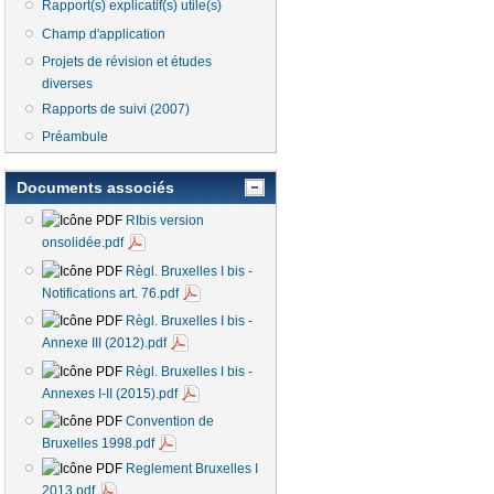
Rapport(s) explicatif(s) utile(s)
Champ d'application
Projets de révision et études
diverses
Rapports de suivi (2007)
Préambule
Documents associés
RIbis version
onsolidée.pdf
Règl. Bruxelles I bis -
Notifications art. 76.pdf
Règl. Bruxelles I bis -
Annexe III (2012).pdf
Règl. Bruxelles I bis -
Annexes I-II (2015).pdf
Convention de
Bruxelles 1998.pdf
Reglement Bruxelles I
2013.pdf