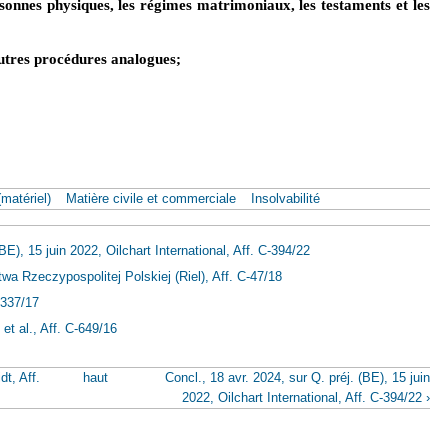
ersonnes physiques, les régimes matrimoniaux, les testaments et les
 autres procédures analogues;
matériel)
Matière civile et commerciale
Insolvabilité
BE), 15 juin 2022, Oilchart International, Aff. C-394/22
a Rzeczypospolitej Polskiej (Riel), Aff. C‑47/18
-337/17
t al., Aff. C-649/16
t, Aff.
haut
Concl., 18 avr. 2024, sur Q. préj. (BE), 15 juin
2022, Oilchart International, Aff. C-394/22 ›