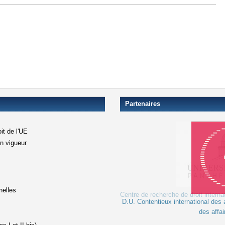
Partenaires
it de l'UE
en vigueur
xterne)
terne)
nelles
D.U. Contentieux international des a
le lien est externe)
des affai