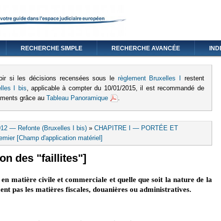
RECHERCHE SIMPLE
RECHERCHE AVANCÉE
IND
oir si les décisions recensées sous le
règlement Bruxelles I
restent
lles I bis
, applicable à compter du 10/01/2015, il est recommandé de
lements grâce au
Tableau Panoramique
.
12 — Refonte (Bruxelles I bis)
»
CHAPITRE I — PORTÉE ET
remier [Champ d'application matériel]
on des "faillites"]
en matière civile et commerciale et quelle que soit la nature de la
ent pas les matières fiscales, douanières ou administratives.