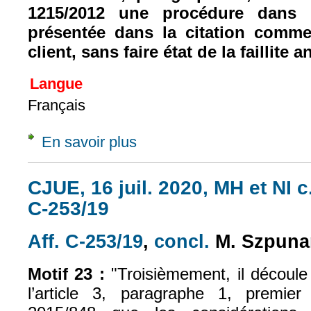
1215/2012 une procédure dans la
présentée dans la citation comm
client, sans faire état de la faillite a
Langue
Français
En savoir plus
à propos de Concl., 18 avr. 2024, sur Q. pré
CJUE, 16 juil. 2020, MH et NI 
C-253/19
Aff. C-253/19
,
concl.
M. Szpuna
(le lien est externe)
(le lien est exte
Motif 23 :
"Troisièmement, il découl
l’article 3, paragraphe 1, premier