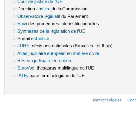
Cour de justice de l'UE
(le lien est externe)
Direction
Justice
(le lien est externe)
de la Commission
Observatoire législatif
(le lien est externe)
du Parlement
Suivi
(le lien est externe)
des procédures interinstitutionnelles
Synthèses de la législation de l’UE
(le lien est externe)
Portail
e-Justice
(le lien est externe)
JURE
(le lien est externe)
, décisions nationales (Bruxelles I et II bis)
Atlas judiciaire européen en matière civile
(le lien est externe)
Réseau judiciaire européen
(le lien est externe)
EuroVoc
(le lien est externe)
, thesaurus multilingue de l'UE
IATE
(le lien est externe)
, base terminologique de l'UE
Mentions légales
Conn