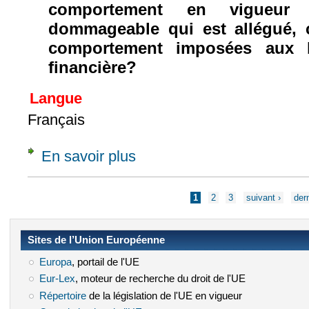
comportement en vigueur
dommageable qui est allégué, 
comportement imposées aux 
financière?
Langue
Français
En savoir plus
à propos de Q. préj. (NL), 11 sept. 2017, NK
Pages
1
2
3
suivant ›
dern
Sites de l’Union Européenne
Europa
(le lien est externe)
, portail de l'UE
Eur-Lex
(le lien est externe)
, moteur de recherche du droit de l'UE
Répertoire
(le lien est externe)
de la législation de l'UE en vigueur