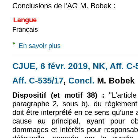
Conclusions de l'AG M. Bobek :
Langue
Français
En savoir plus
à propos de Concl., 30 avr. 2019, sur Q. p
CJUE, 6 févr. 2019, NK, Aff. C
Aff. C‑535/17
,
Concl.
M. Bobek
(le lien est externe)
(le lien est exte
Dispositif (et motif 38) :
"L’articl
paragraphe 2, sous b), du règlemen
doit être interprété en ce sens qu’une a
cause au principal, ayant pour 
dommages et intérêts pour responsabil