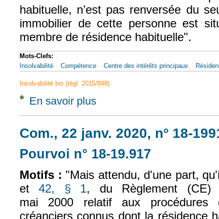
habituelle, n’est pas renversée du seu
immobilier de cette personne est sit
membre de résidence habituelle".
Mots-Clefs:
Insolvabilité
Compétence
Centre des intérêts principaux
Résidenc
Insolvabilité bis (règl. 2015/848)
En savoir plus
à propos de CJUE, 16 juil. 2020, MH et NI 
Com., 22 janv. 2020, n° 18-199
Pourvoi n° 18-19.917
(le lien est ext
Motifs :
"Mais attendu, d'une part, qu'i
et
42, § 1
, du Règlement (CE)
mai 2000 relatif aux procédures d'
créanciers connus dont la résidence ha