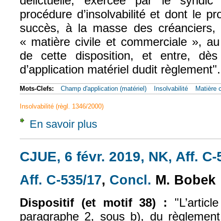
délictuelle, exercée par le syndi
procédure d’insolvabilité et dont le pr
succès, à la masse des créanciers, 
« matière civile et commerciale », a
de cette disposition, et entre, dè
d’application matériel dudit règlement".
Mots-Clefs:
Champ d'application (matériel)
Insolvabilité
Matière 
Insolvabilité (règl. 1346/2000)
En savoir plus
à propos de CJUE, 6 févr. 2019, NK, Aff. C
CJUE, 6 févr. 2019, NK, Aff. C
Aff. C‑535/17
,
Concl.
M. Bobek
(le lien est externe)
(le lien est exte
Dispositif (et motif 38) :
"L’articl
paragraphe 2, sous b), du règlemen