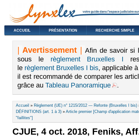
ACCUEIL
PRÉSENTATION
RECHERCHE SIMPLE
|
Avertissement
|
Afin de savoir si
sous le
règlement Bruxelles I
rest
le
règlement Bruxelles I bis
, applicable 
il est recommandé de comparer les arti
grâce au
Tableau Panoramique
.
Vous êtes ici
Accueil
»
Règlement (UE) n° 1215/2012 — Refonte (Bruxelles I bis)
DÉFINITIONS (art. 1 à 3)
»
Article premier [Champ d'application maté
"faillites"]
CJUE, 4 oct. 2018, Feniks, Aff