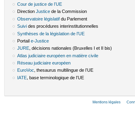
Cour de justice de l'UE
(le lien est externe)
Direction
Justice
(le lien est externe)
de la Commission
Observatoire législatif
(le lien est externe)
du Parlement
Suivi
(le lien est externe)
des procédures interinstitutionnelles
Synthèses de la législation de l’UE
(le lien est externe)
Portail
e-Justice
(le lien est externe)
JURE
(le lien est externe)
, décisions nationales (Bruxelles I et II bis)
Atlas judiciaire européen en matière civile
(le lien est externe)
Réseau judiciaire européen
(le lien est externe)
EuroVoc
(le lien est externe)
, thesaurus multilingue de l'UE
IATE
(le lien est externe)
, base terminologique de l'UE
Mentions légales
Conn