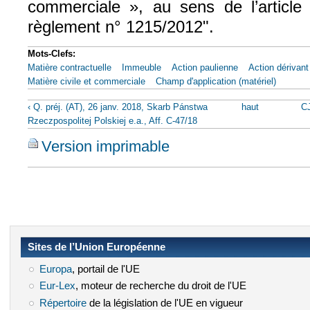
commerciale », au sens de l’article
règlement n° 1215/2012".
Mots-Clefs:
Matière contractuelle
Immeuble
Action paulienne
Action dérivant
Matière civile et commerciale
Champ d'application (matériel)
‹ Q. préj. (AT), 26 janv. 2018, Skarb Pánstwa
haut
CJ
Rzeczpospolitej Polskiej e.a., Aff. C-47/18
Version imprimable
Sites de l’Union Européenne
Europa
(le lien est externe)
, portail de l'UE
Eur-Lex
(le lien est externe)
, moteur de recherche du droit de l'UE
Répertoire
(le lien est externe)
de la législation de l'UE en vigueur