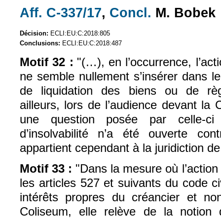
Aff. C-337/17
,
Concl.
M. Bobek
(le lien est externe)
(le lien est exte
Décision:
ECLI:EU:C:2018:805
Conclusions:
ECLI:EU:C:2018:487
Motif 32 :
"(…), en l’occurrence, l’act
ne semble nullement s’insérer dans l
de liquidation des biens ou de règ
ailleurs, lors de l’audience devant la 
une question posée par celle-ci
d’insolvabilité n’a été ouverte con
appartient cependant à la juridiction de 
Motif 33 :
"Dans la mesure où l’action 
les articles 527 et suivants du code ci
intérêts propres du créancier et non
Coliseum, elle relève de la notion 