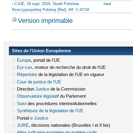
‹ CJUE, 18 sept. 2019, Skarb Państwa
haut
Rzeczypospolitej Polskiej (Riel), Aff. C‑47/18
Version imprimable
Sites de l’Union Européenne
Europa
(le lien est externe)
, portail de l'UE
Eur-Lex
(le lien est externe)
, moteur de recherche du droit de l'UE
Répertoire
(le lien est externe)
de la législation de l'UE en vigueur
Cour de justice de l'UE
(le lien est externe)
Direction
Justice
(le lien est externe)
de la Commission
Observatoire législatif
(le lien est externe)
du Parlement
Suivi
(le lien est externe)
des procédures interinstitutionnelles
Synthèses de la législation de l’UE
(le lien est externe)
Portail
e-Justice
(le lien est externe)
JURE
(le lien est externe)
, décisions nationales (Bruxelles I et II bis)
Atlas judiciaire européen en matière civile
(le lien est externe)