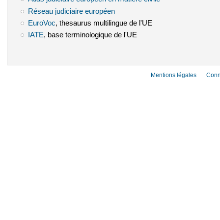
Réseau judiciaire européen
(le lien est externe)
EuroVoc
(le lien est externe)
, thesaurus multilingue de l'UE
IATE
(le lien est externe)
, base terminologique de l'UE
Mentions légales
Conn