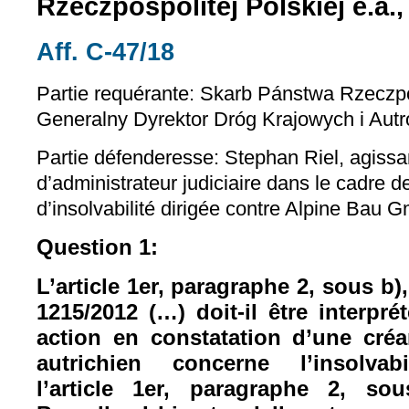
Rzeczpospolitej Polskiej e.a.,
Aff. C-47/18
(le lien est externe)
Partie requérante:
Skarb Pánstwa Rzeczpos
Generalny Dyrektor Dróg Krajowych i Autr
Partie défenderesse:
Stephan Riel, agissan
d’administrateur judiciaire dans le cadre d
d’insolvabilité dirigée contre Alpine Bau
Question 1:
L’article 1er, paragraphe 2, sous b)
1215/2012 (…) doit-il être interpr
action en constatation d’une créa
autrichien concerne l’insolv
l’article 1er, paragraphe 2, so