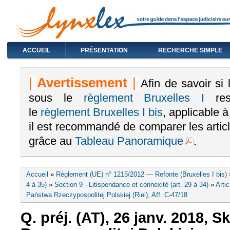
ACCUEIL
PRÉSENTATION
RECHERCHE SIMPLE
|
Avertissement
|
Afin de savoir si
sous le
règlement Bruxelles I
rest
le
règlement Bruxelles I bis
, applicable 
il est recommandé de comparer les arti
grâce au
Tableau Panoramique
.
Vous êtes ici
Accueil
»
Règlement (UE) n° 1215/2012 — Refonte (Bruxelles I bis)
4 à 35)
»
Section 9 - Litispendance et connexité (art. 29 à 34)
»
Artic
Państwa Rzeczypospolitej Polskiej (Riel), Aff. C‑47/18
Q. préj. (AT), 26 janv. 2018, 