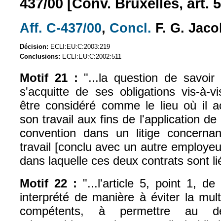
437/00 [Conv. Bruxelles, art. 5
Aff. C-437/00
,
Concl.
F. G. Jaco
(le lien est externe)
(le lien est exte
Décision:
ECLI:EU:C:2003:219
Conclusions:
ECLI:EU:C:2002:511
Motif 21 :
"...la question de savoir 
s'acquitte de ses obligations vis-à-
être considéré comme le lieu où il a
son travail aux fins de l'application de l
convention dans un litige concerna
travail [conclu avec un autre employe
dans laquelle ces deux contrats sont li
Motif 22 :
"...l'article 5, point 1, de
interprété de manière à éviter la mult
compétents, à permettre au dé