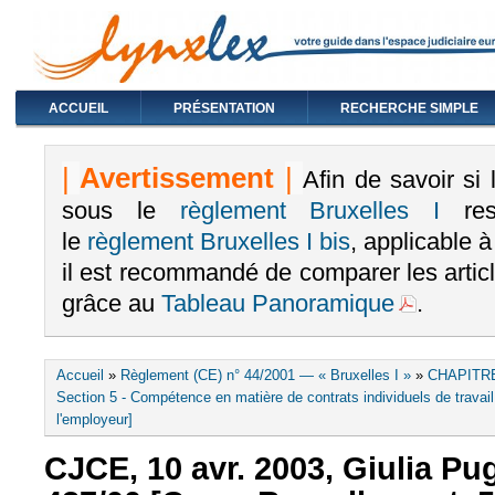
ACCUEIL
PRÉSENTATION
RECHERCHE SIMPLE
|
Avertissement
|
Afin de savoir si
sous le
règlement Bruxelles I
rest
le
règlement Bruxelles I bis
, applicable 
il est recommandé de comparer les arti
grâce au
Tableau Panoramique
.
Vous êtes ici
Accueil
»
Règlement (CE) n° 44/2001 — « Bruxelles I »
»
CHAPITRE
Section 5 - Compétence en matière de contrats individuels de travail 
l'employeur]
CJCE, 10 avr. 2003, Giulia Pug