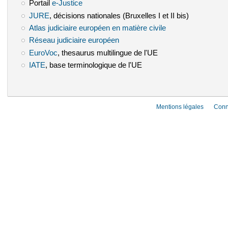
Portail
e-Justice
(le lien est externe)
JURE
(le lien est externe)
, décisions nationales (Bruxelles I et II bis)
Atlas judiciaire européen en matière civile
(le lien est externe)
Réseau judiciaire européen
(le lien est externe)
EuroVoc
(le lien est externe)
, thesaurus multilingue de l'UE
IATE
(le lien est externe)
, base terminologique de l'UE
Mentions légales
Conn