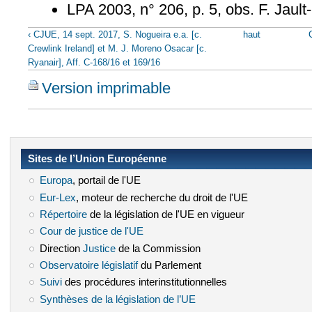
LPA 2003, n° 206, p. 5, obs. F. Jaul
‹ CJUE, 14 sept. 2017, S. Nogueira e.a. [c.
haut
Crewlink Ireland] et M. J. Moreno Osacar [c.
Ryanair], Aff. C-168/16 et 169/16
Version imprimable
Sites de l’Union Européenne
Europa
(le lien est externe)
, portail de l'UE
Eur-Lex
(le lien est externe)
, moteur de recherche du droit de l'UE
Répertoire
(le lien est externe)
de la législation de l'UE en vigueur
Cour de justice de l'UE
(le lien est externe)
Direction
Justice
(le lien est externe)
de la Commission
Observatoire législatif
(le lien est externe)
du Parlement
Suivi
(le lien est externe)
des procédures interinstitutionnelles
Synthèses de la législation de l’UE
(le lien est externe)