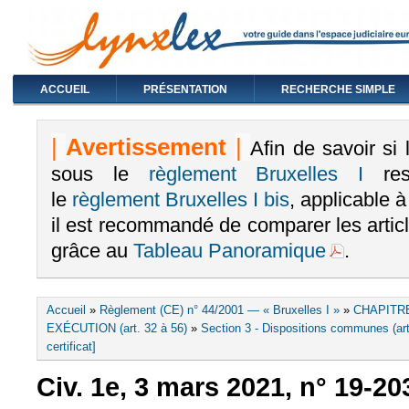
ACCUEIL
PRÉSENTATION
RECHERCHE SIMPLE
|
Avertissement
|
Afin de savoir si
sous le
règlement Bruxelles I
rest
le
règlement Bruxelles I bis
, applicable 
il est recommandé de comparer les arti
grâce au
Tableau Panoramique
.
Vous êtes ici
Accueil
»
Règlement (CE) n° 44/2001 — « Bruxelles I »
»
CHAPITR
EXÉCUTION (art. 32 à 56)
»
Section 3 - Dispositions communes (art
certificat]
Civ. 1e, 3 mars 2021, n° 19-20