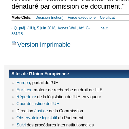
dénaturé par omission ce document."
Mots-Clefs:
Décision (notion)
Force exécutoire
Certificat
‹ Q. préj. (HU), 5 juin 2018, Ágnes Weil, Aff. C-
haut
361/18
Version imprimable
Sites de l’Union Européenne
Europa
(le lien est externe)
, portail de l'UE
Eur-Lex
(le lien est externe)
, moteur de recherche du droit de l'UE
Répertoire
(le lien est externe)
de la législation de l'UE en vigueur
Cour de justice de l'UE
(le lien est externe)
Direction
Justice
(le lien est externe)
de la Commission
Observatoire législatif
(le lien est externe)
du Parlement
Suivi
(le lien est externe)
des procédures interinstitutionnelles