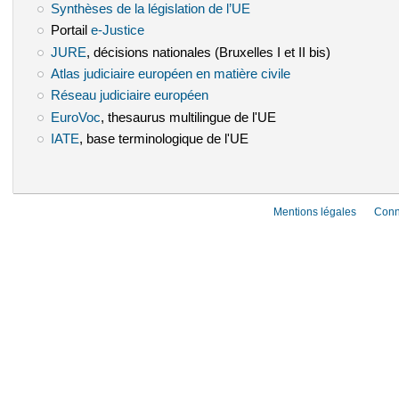
Synthèses de la législation de l’UE
(le lien est externe)
Portail
e-Justice
(le lien est externe)
JURE
(le lien est externe)
, décisions nationales (Bruxelles I et II bis)
Atlas judiciaire européen en matière civile
(le lien est externe)
Réseau judiciaire européen
(le lien est externe)
EuroVoc
(le lien est externe)
, thesaurus multilingue de l'UE
IATE
(le lien est externe)
, base terminologique de l'UE
Mentions légales
Conn