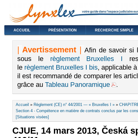
ACCUEIL
PRÉSENTATION
RECHERCHE SIMPLE
|
Avertissement
|
Afin de savoir si
sous le
règlement Bruxelles I
rest
le
règlement Bruxelles I bis
, applicable 
il est recommandé de comparer les arti
grâce au
Tableau Panoramique
.
Vous êtes ici
Accueil
»
Règlement (CE) n° 44/2001 — « Bruxelles I »
»
CHAPITRE
Section 4 - Compétence en matière de contrats conclus par les cons
[Situations visées]
CJUE, 14 mars 2013, Česká spo