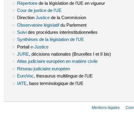
Répertoire
(le lien est externe)
de la législation de l'UE en vigueur
Cour de justice de l'UE
(le lien est externe)
Direction
Justice
(le lien est externe)
de la Commission
Observatoire législatif
(le lien est externe)
du Parlement
Suivi
(le lien est externe)
des procédures interinstitutionnelles
Synthèses de la législation de l’UE
(le lien est externe)
Portail
e-Justice
(le lien est externe)
JURE
(le lien est externe)
, décisions nationales (Bruxelles I et II bis)
Atlas judiciaire européen en matière civile
(le lien est externe)
Réseau judiciaire européen
(le lien est externe)
EuroVoc
(le lien est externe)
, thesaurus multilingue de l'UE
IATE
(le lien est externe)
, base terminologique de l'UE
Mentions légales
Conn