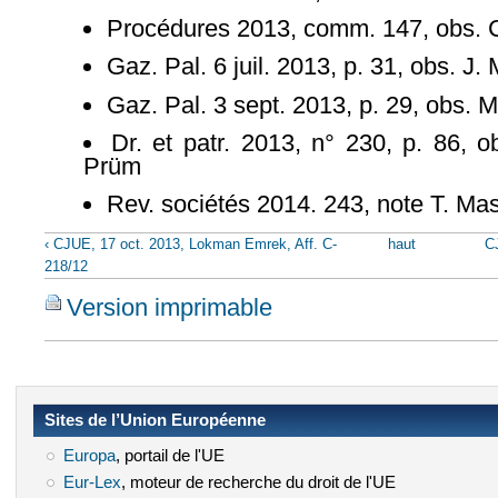
Procédures 2013, comm. 147, obs. C
Gaz. Pal. 6 juil. 2013, p. 31, obs. J
Gaz. Pal. 3 sept. 2013, p. 29, obs. 
Dr. et patr. 2013, n° 230, p. 86, ob
Prüm
Rev. sociétés 2014. 243, note T. Mas
‹ CJUE, 17 oct. 2013, Lokman Emrek, Aff. C-
haut
C
218/12
Version imprimable
Sites de l’Union Européenne
Europa
(le lien est externe)
, portail de l'UE
Eur-Lex
(le lien est externe)
, moteur de recherche du droit de l'UE