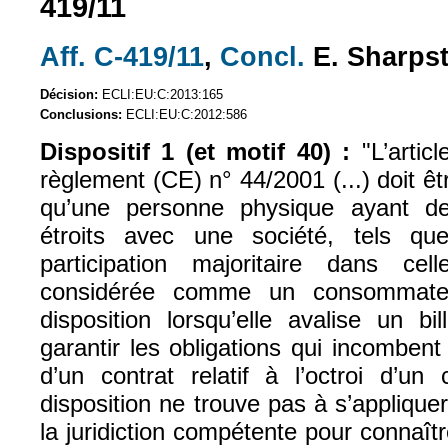
419/11
Aff. C-419/11
,
Concl.
E. Sharps
(le lien est externe)
(le lien est exte
Décision:
ECLI:EU:C:2013:165
Conclusions:
ECLI:EU:C:2012:586
Dispositif 1 (et motif 40) :
"L’artic
règlement (CE) n° 44/2001 (...) doit êt
qu’une personne physique ayant des
étroits avec une société, tels q
participation majoritaire dans cel
considérée comme un consommate
disposition lorsqu’elle avalise un b
garantir les obligations qui incombent 
d’un contrat relatif à l’octroi d’un 
disposition ne trouve pas à s’applique
la juridiction compétente pour connaîtr