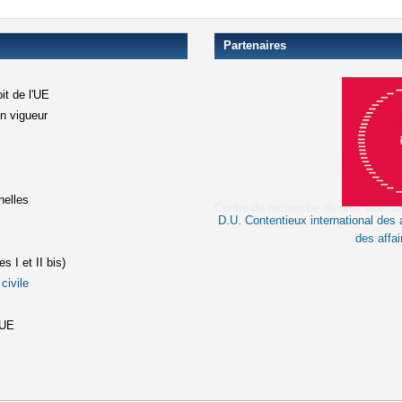
Partenaires
it de l'UE
en vigueur
xterne)
terne)
nelles
D.U. Contentieux international des a
le lien est externe)
des affai
s I et II bis)
civile
(le lien est externe)
st externe)
'UE