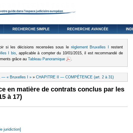
RECHERCHE SIMPLE
RECHERCHE AVANCÉE
IND
oir si les décisions recensées sous le
règlement Bruxelles I
restent
lles I bis
, applicable à compter du 10/01/2015, il est recommandé de
lements grâce au
Tableau Panoramique
.
 — « Bruxelles I »
»
CHAPITRE II — COMPÉTENCE (art. 2 à 31)
e en matière de contrats conclus par les
5 à 17)
e juridiction]