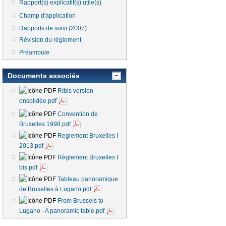
Rapport(s) explicatif(s) utile(s)
Champ d'application
Rapports de suivi (2007)
Révision du règlement
Préambule
Documents associés
RIbis version
onsolidée.pdf
Convention de
Bruxelles 1998.pdf
Reglement Bruxelles I
2013.pdf
Règlement Bruxelles I
bis.pdf
Tableau panoramique
de Bruxelles à Lugano.pdf
From Brussels to
Lugano - A panoramic table.pdf