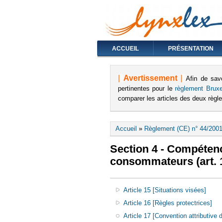
ACCUEIL
PRÉSENTATION
|
Avertissement
|
Afin de sav
pertinentes pour le
règlement Bruxe
comparer les articles des deux règ
Vous êtes ici
Accueil
»
Règlement (CE) n° 44/2001
Section 4 - Compétenc
consommateurs (art. 1
Article 15 [Situations visées]
Article 16 [Règles protectrices]
Article 17 [Convention attributive d