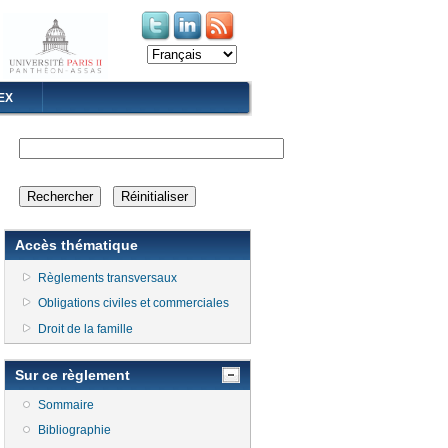
(le lien est externe)
(le lien est externe)
EX
Accès thématique
Règlements transversaux
Obligations civiles et commerciales
Droit de la famille
Sur ce règlement
Sommaire
Bibliographie