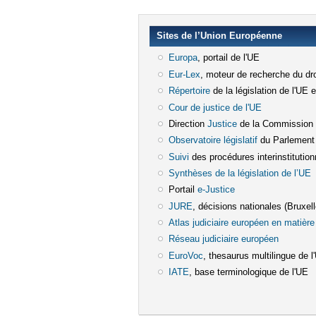
Sites de l’Union Européenne
Europa
(le lien est externe)
, portail de l'UE
Eur-Lex
(le lien est externe)
, moteur de recherche du dro
Répertoire
(le lien est externe)
de la législation de l'UE 
Cour de justice de l'UE
(le lien est e
Direction
Justice
(le lien est externe)
de la Commission
Observatoire législatif
(le lien est ex
du Parlement
Suivi
(le lien est externe)
des procédures interinstitution
Synthèses de la législation de l’UE
(
Portail
e-Justice
(le lien est externe)
JURE
(le lien est externe)
, décisions nationales (Bruxelle
Atlas judiciaire européen en matière 
Réseau judiciaire européen
(le lien e
EuroVoc
(le lien est externe)
, thesaurus multilingue de l
IATE
(le lien est externe)
, base terminologique de l'UE