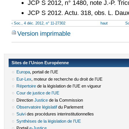
JCP S 2012, n° 1480, note J.-P. Trico
JCP S 2012. Actu. 318, obs. L. Dau
‹ Soc., 4 déc. 2012, n° 11-27302
haut
So
Version imprimable
Sites de l’Union Européenne
Europa
(le lien est externe)
, portail de l'UE
Eur-Lex
(le lien est externe)
, moteur de recherche du droit de l'UE
Répertoire
(le lien est externe)
de la législation de l'UE en vigueur
Cour de justice de l'UE
(le lien est externe)
Direction
Justice
(le lien est externe)
de la Commission
Observatoire législatif
(le lien est externe)
du Parlement
Suivi
(le lien est externe)
des procédures interinstitutionnelles
Synthèses de la législation de l’UE
(le lien est externe)
Portail
e-Justice
(le lien est externe)