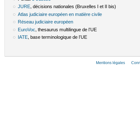
JURE
(le lien est externe)
, décisions nationales (Bruxelles I et II bis)
Atlas judiciaire européen en matière civile
(le lien est externe)
Réseau judiciaire européen
(le lien est externe)
EuroVoc
(le lien est externe)
, thesaurus multilingue de l'UE
IATE
(le lien est externe)
, base terminologique de l'UE
Mentions légales
Conn