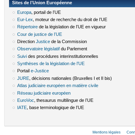
Sites de l’Union Européenne
Europa
(le lien est externe)
, portail de l'UE
Eur-Lex
(le lien est externe)
, moteur de recherche du droit de l'UE
Répertoire
(le lien est externe)
de la législation de l'UE en vigueur
Cour de justice de l'UE
(le lien est externe)
Direction
Justice
(le lien est externe)
de la Commission
Observatoire législatif
(le lien est externe)
du Parlement
Suivi
(le lien est externe)
des procédures interinstitutionnelles
Synthèses de la législation de l’UE
(le lien est externe)
Portail
e-Justice
(le lien est externe)
JURE
(le lien est externe)
, décisions nationales (Bruxelles I et II bis)
Atlas judiciaire européen en matière civile
(le lien est externe)
Réseau judiciaire européen
(le lien est externe)
EuroVoc
(le lien est externe)
, thesaurus multilingue de l'UE
IATE
(le lien est externe)
, base terminologique de l'UE
Mentions légales
Conn